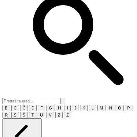
B
C
Č
D
F
G
H
I
J
K
L
M
N
O
P
R
S
Š
T
U
V
Z
Ž