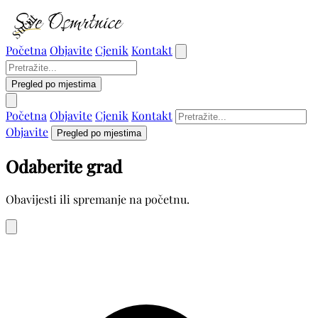
Sućut
Početna
Objavite
Cjenik
Kontakt
Pregled po mjestima
Početna
Objavite
Cjenik
Kontakt
Objavite
Pregled po mjestima
Odaberite grad
Obavijesti ili spremanje na početnu.