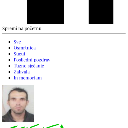
Spremi na početnu
Sve
Osmrtnica
Sućut
Posljedni pozdrav
Tužno sjećanje
Zahvala
In memoriam