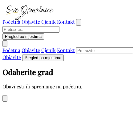
Sućut
Početna
Objavite
Cjenik
Kontakt
Pregled po mjestima
Početna
Objavite
Cjenik
Kontakt
Objavite
Pregled po mjestima
Odaberite grad
Obavijesti ili spremanje na početnu.