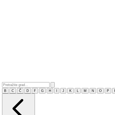
B
C
Č
D
F
G
H
I
J
K
L
M
N
O
P