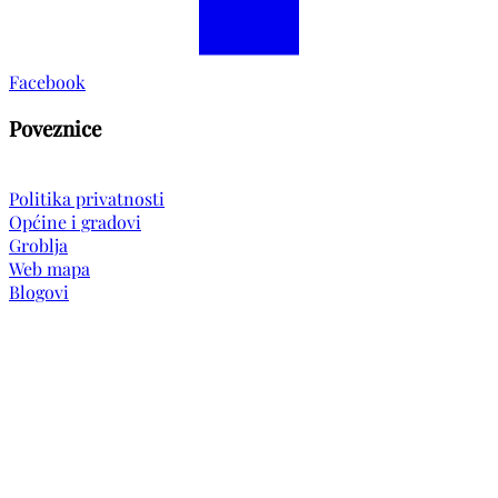
Facebook
Poveznice
Politika privatnosti
Općine i gradovi
Groblja
Web mapa
Blogovi