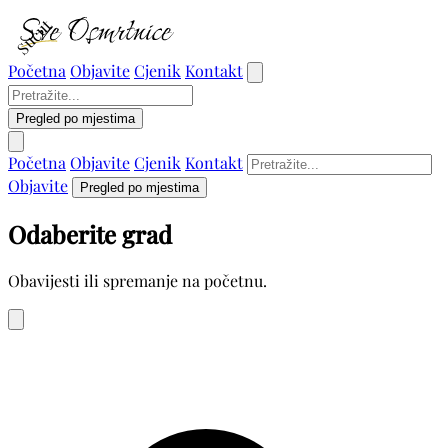
Sućut
Početna
Objavite
Cjenik
Kontakt
Pregled po mjestima
Početna
Objavite
Cjenik
Kontakt
Objavite
Pregled po mjestima
Odaberite grad
Obavijesti ili spremanje na početnu.