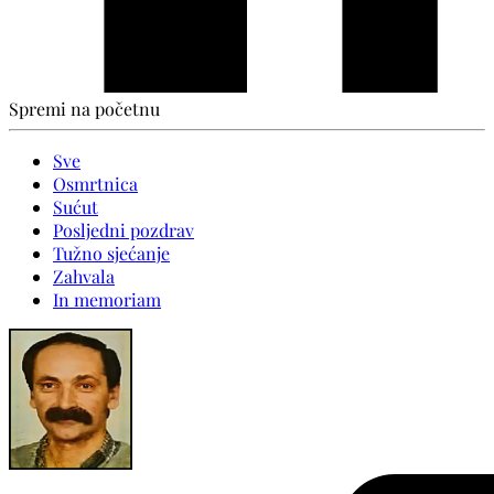
Spremi na početnu
Sve
Osmrtnica
Sućut
Posljedni pozdrav
Tužno sjećanje
Zahvala
In memoriam