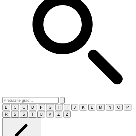
B
C
Č
D
F
G
H
I
J
K
L
M
N
O
P
R
S
Š
T
U
V
Z
Ž