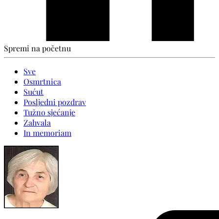
Spremi na početnu
Sve
Osmrtnica
Sućut
Posljedni pozdrav
Tužno sjećanje
Zahvala
In memoriam