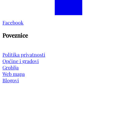
Facebook
Poveznice
Politika privatnosti
Općine i gradovi
Groblja
Web mapa
Blogovi