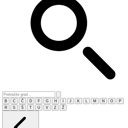
B
C
Č
D
F
G
H
I
J
K
L
M
N
O
P
R
S
Š
T
U
V
Z
Ž