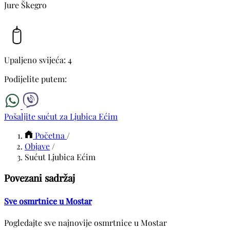
Jure Škegro
Upaljeno svijeća: 4
Podijelite putem:
Pošaljite sućut za Ljubica Ećim
Početna
/
Objave
/
Sućut Ljubica Ećim
Povezani sadržaj
Sve osmrtnice u Mostar
Pogledajte sve najnovije osmrtnice u Mostar