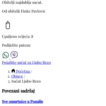
Obitelji najdublja sucut.
Od obitelji Finke Pavlovic
Upaljeno svijeća: 8
Podijelite putem:
Pošaljite sućut za Ljubo Rezo
Početna
/
Objave
/
Sućut Ljubo Rezo
Povezani sadržaj
Sve osmrtnice u Posušje