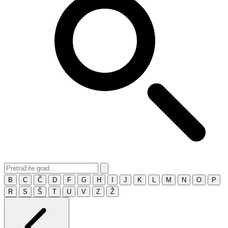
B
C
Č
D
F
G
H
I
J
K
L
M
N
O
P
R
S
Š
T
U
V
Z
Ž