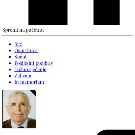
Spremi na početnu
Sve
Osmrtnica
Sućut
Posljedni pozdrav
Tužno sjećanje
Zahvala
In memoriam