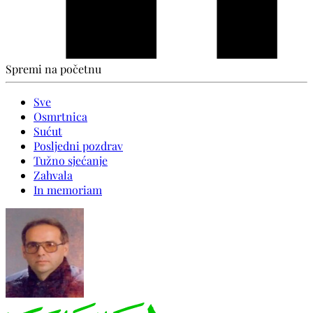
Spremi na početnu
Sve
Osmrtnica
Sućut
Posljedni pozdrav
Tužno sjećanje
Zahvala
In memoriam