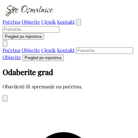
Sućut
Početna
Objavite
Cjenik
Kontakt
Pregled po mjestima
Početna
Objavite
Cjenik
Kontakt
Objavite
Pregled po mjestima
Odaberite grad
Obavijesti ili spremanje na početnu.