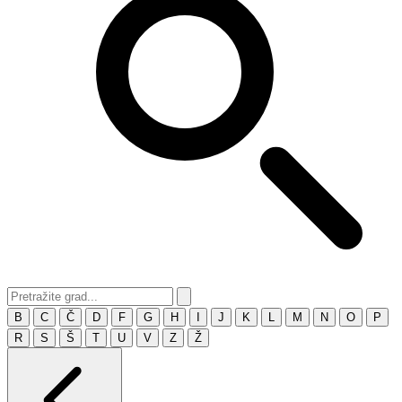
B
C
Č
D
F
G
H
I
J
K
L
M
N
O
P
R
S
Š
T
U
V
Z
Ž