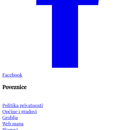
Facebook
Poveznice
Politika privatnosti
Općine i gradovi
Groblja
Web mapa
Blogovi