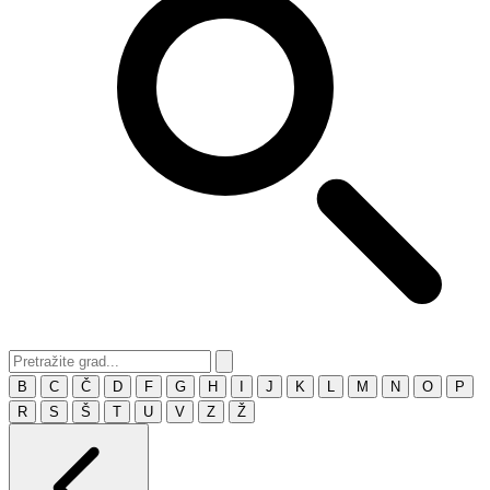
B
C
Č
D
F
G
H
I
J
K
L
M
N
O
P
R
S
Š
T
U
V
Z
Ž