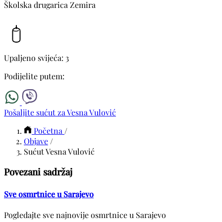
Školska drugarica Zemira
Upaljeno svijeća: 3
Podijelite putem:
Pošaljite sućut za Vesna Vulović
Početna
/
Objave
/
Sućut Vesna Vulović
Povezani sadržaj
Sve osmrtnice u Sarajevo
Pogledajte sve najnovije osmrtnice u Sarajevo