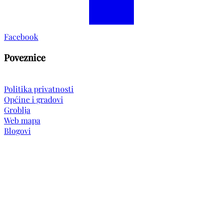
Facebook
Poveznice
Politika privatnosti
Općine i gradovi
Groblja
Web mapa
Blogovi