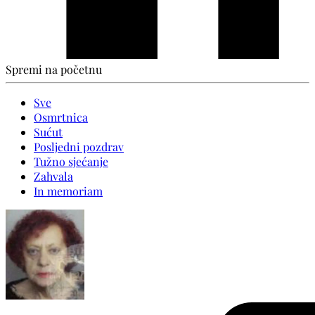
Spremi na početnu
Sve
Osmrtnica
Sućut
Posljedni pozdrav
Tužno sjećanje
Zahvala
In memoriam