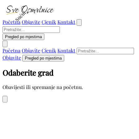
Sućut
Početna
Objavite
Cjenik
Kontakt
Pregled po mjestima
Početna
Objavite
Cjenik
Kontakt
Objavite
Pregled po mjestima
Odaberite grad
Obavijesti ili spremanje na početnu.