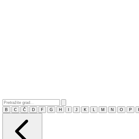
B
C
Č
D
F
G
H
I
J
K
L
M
N
O
P