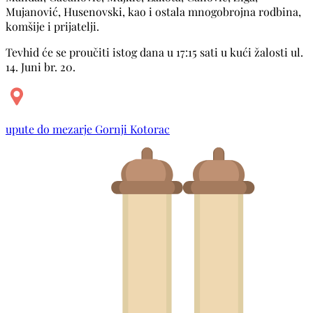
Mujanović, Husenovski, kao i ostala mnogobrojna rodbina,
komšije i prijatelji.
Tevhid će se proučiti istog dana u 17:15 sati u kući žalosti ul.
14. Juni br. 20.
upute do mezarje Gornji Kotorac