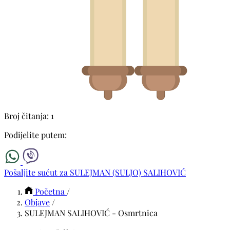
Broj čitanja: 1
Podijelite putem:
Pošaljite sućut za SULEJMAN (SULJO) SALIHOVIĆ
Početna
/
Objave
/
SULEJMAN SALIHOVIĆ - Osmrtnica