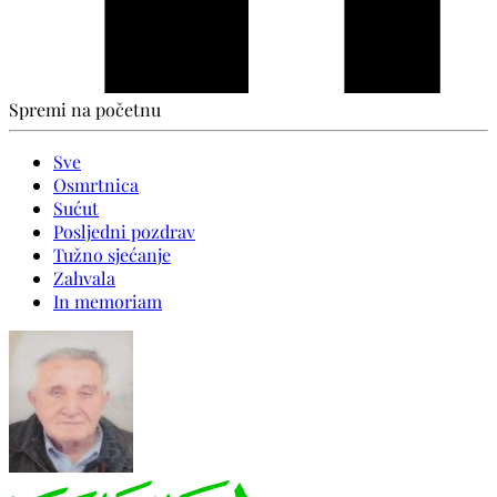
Spremi na početnu
Sve
Osmrtnica
Sućut
Posljedni pozdrav
Tužno sjećanje
Zahvala
In memoriam