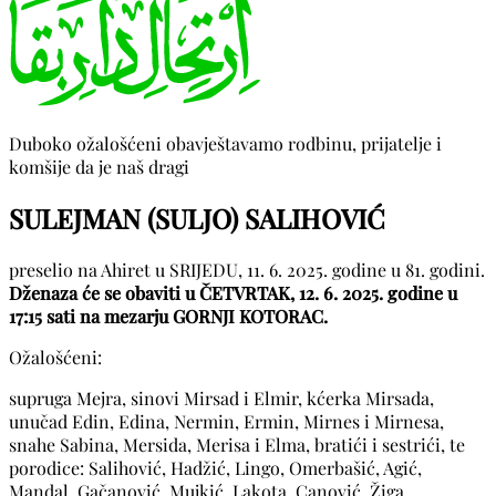
Duboko ožalošćeni obavještavamo rodbinu, prijatelje i
komšije da je naš dragi
SULEJMAN (SULJO) SALIHOVIĆ
preselio na Ahiret u SRIJEDU, 11. 6. 2025. godine u 81. godini.
Dženaza će se obaviti u ČETVRTAK, 12. 6. 2025. godine u
17:15 sati na mezarju GORNJI KOTORAC.
Ožalošćeni:
supruga Mejra, sinovi Mirsad i Elmir, kćerka Mirsada,
unučad Edin, Edina, Nermin, Ermin, Mirnes i Mirnesa,
snahe Sabina, Mersida, Merisa i Elma, bratići i sestrići, te
porodice: Salihović, Hadžić, Lingo, Omerbašić, Agić,
Mandal, Gačanović, Mujkić, Lakota, Canović, Žiga,