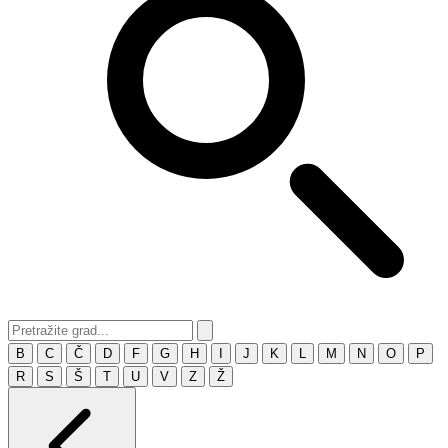
B
C
Č
D
F
G
H
I
J
K
L
M
N
O
P
R
S
Š
T
U
V
Z
Ž