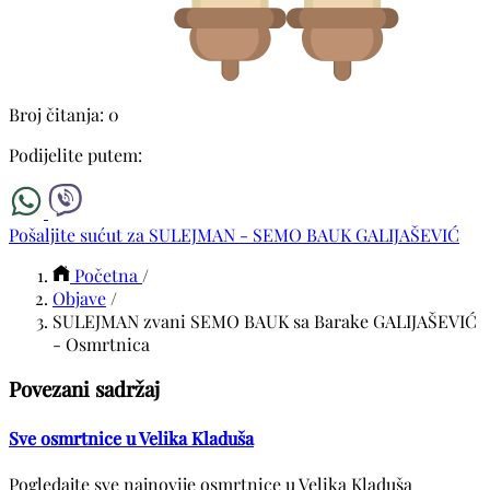
Broj čitanja: 0
Podijelite putem:
Pošaljite sućut za SULEJMAN - SEMO BAUK GALIJAŠEVIĆ
Početna
/
Objave
/
SULEJMAN zvani SEMO BAUK sa Barake GALIJAŠEVIĆ
- Osmrtnica
Povezani sadržaj
Sve osmrtnice u Velika Kladuša
Pogledajte sve najnovije osmrtnice u Velika Kladuša