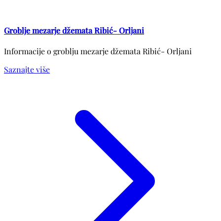
Groblje mezarje džemata Ribić- Orljani
Informacije o groblju mezarje džemata Ribić- Orljani
Saznajte više