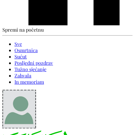
Spremi na početnu
Sve
Osmrtnica
Sućut
Posljedni pozdrav
Tužno sjećanje
Zahvala
In memoriam