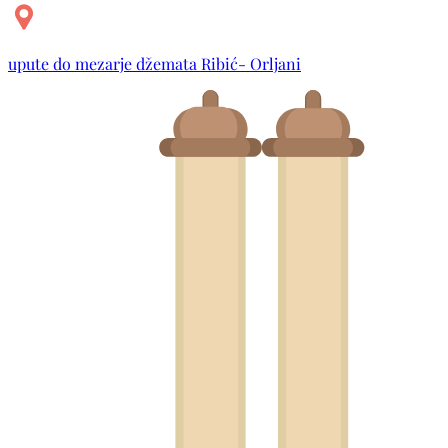
upute do mezarje džemata Ribić- Orljani