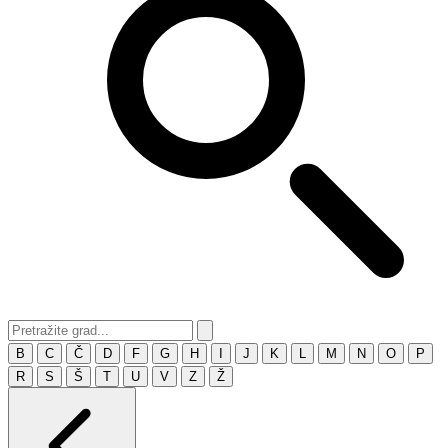
B
C
Č
D
F
G
H
I
J
K
L
M
N
O
P
R
S
Š
T
U
V
Z
Ž