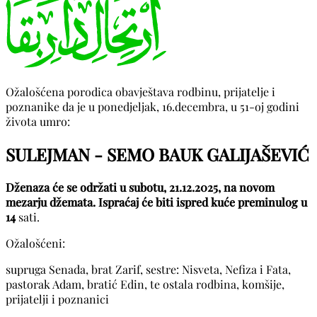
Ožalošćena porodica obavještava rodbinu, prijatelje i
poznanike da je u ponedjeljak, 16.decembra, u 51-oj godini
života umro:
SULEJMAN - SEMO BAUK GALIJAŠEVIĆ
Dženaza će se održati u subotu, 21.12.2025, na novom
mezarju džemata. Ispraćaj će biti ispred kuće preminulog u
14
sati.
Ožalošćeni:
supruga Senada, brat Zarif, sestre: Nisveta, Nefiza i Fata,
pastorak Adam, bratić Edin, te ostala rodbina, komšije,
prijatelji i poznanici