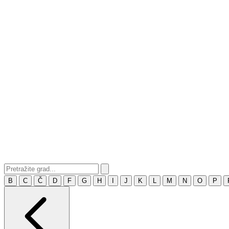
B
C
Č
D
F
G
H
I
J
K
L
M
N
O
P