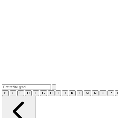
B
C
Č
D
F
G
H
I
J
K
L
M
N
O
P