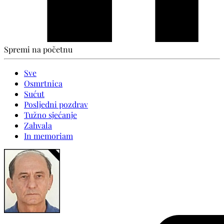
Spremi na početnu
Sve
Osmrtnica
Sućut
Posljedni pozdrav
Tužno sjećanje
Zahvala
In memoriam