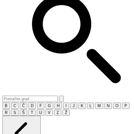
B
C
Č
D
F
G
H
I
J
K
L
M
N
O
P
R
S
Š
T
U
V
Z
Ž