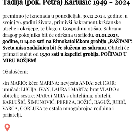
Tadija (pok. Petra) Karlušić
1949 - 2024
preminuo je iznenada u ponedjeljak, 30.12.2024. godine, u
svojoj 76. godini života, primivši Sakrament kršćanske
utjehe i okrijepe, te blago u Gospodinu otišao. Sahrana
dragog pokojnika bit će održana u srijedu,
01.01.2025.
godine, u 14.00 sati na Rimokatoličkom groblju „RAŠTANI“.
Sveta misa zadušnica bit će služena uz sahranu
. Obitelj će
primati sućut od
13.30 sati u kapelici groblja. POČIVAO U
MIRU BOŽJEM!
Ožalošćeni:
sin MARIO; kćer MARINA; nevjesta ANĐA; zet IGOR;
unučad: LUCIJA, IVAN, LAURA i MARTA; brat VLADO s
obitelji; sestre: MARA i MIRA s obiteljima; obitelji:
KARLUŠIĆ, ŠIMUNOVIĆ, PEREZA, BOŽIĆ, RAGUŽ, JURIĆ,
VARGA, ĆORLUKA te ostala mnogobrojna rodbina i
prijatelji.