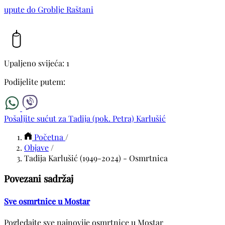
upute do Groblje Raštani
Upaljeno svijeća: 1
Podijelite putem:
Pošaljite sućut za Tadija (pok. Petra) Karlušić
Početna
/
Objave
/
Tadija Karlušić (1949-2024) - Osmrtnica
Povezani sadržaj
Sve osmrtnice u Mostar
Pogledajte sve najnovije osmrtnice u Mostar