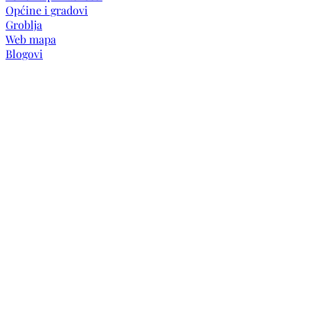
Općine i gradovi
Groblja
Web mapa
Blogovi