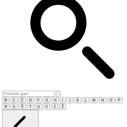
B
C
Č
D
F
G
H
I
J
K
L
M
N
O
P
R
S
Š
T
U
V
Z
Ž