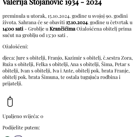
Valerija Stojanović
1934 - 2024
preminula u utorak, 15.10.2024. godine u svojoj 90. godini
života. Sahrana će se obaviti
17.10.2024
. godine u četvrtak u
14:00 sati
- Groblje u
Krančićima
Ožalošćena obitelj prima
sućut na groblju od 13:30 sati .
Ožalošćeni:
djeca: Jure s obitelji, Franjo, Kazimir s obitelj, č.sestra Zora,
Ruža s obitelji, Felka s obitelji, Ana s obitelji, Šima, Petar s
obitelji, Ivan s obitelji, Iva i Ante, obitelj pok. brata Franje,
obitelj pok. brata Šimuna, te ostala tugujuća rodbina i
prijatelji.
Upaljeno svijeća: 0
Podijelite putem: