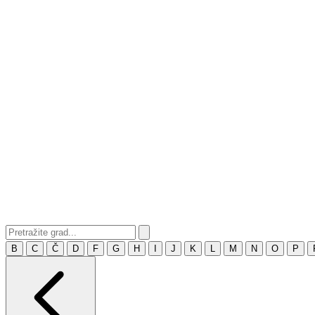
B
C
Č
D
F
G
H
I
J
K
L
M
N
O
P