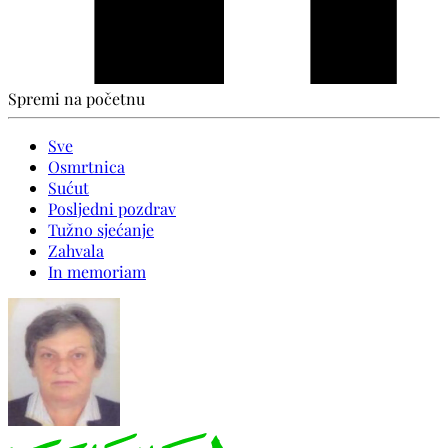
Spremi na početnu
Sve
Osmrtnica
Sućut
Posljedni pozdrav
Tužno sjećanje
Zahvala
In memoriam