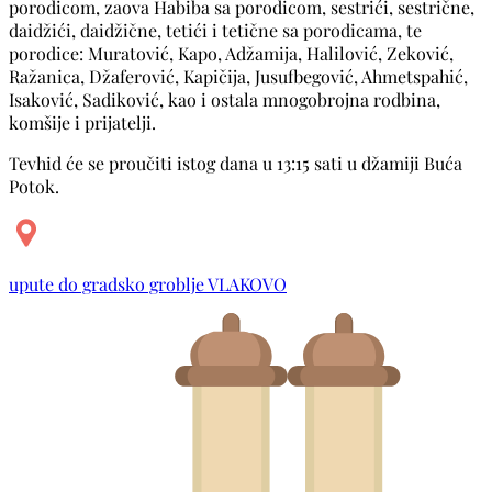
porodicom, zaova Habiba sa porodicom, sestrići, sestrične,
daidžići, daidžične, tetići i tetične sa porodicama, te
porodice: Muratović, Kapo, Adžamija, Halilović, Zeković,
Ražanica, Džaferović, Kapičija, Jusufbegović, Ahmetspahić,
Isaković, Sadiković, kao i ostala mnogobrojna rodbina,
komšije i prijatelji.
Tevhid će se proučiti istog dana u 13:15 sati u džamiji Buća
Potok.
upute do gradsko groblje VLAKOVO