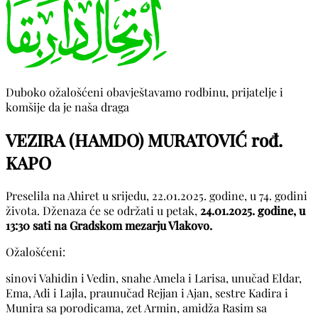
Duboko ožalošćeni obavještavamo rodbinu, prijatelje i
komšije da je naša draga
VEZIRA (HAMDO) MURATOVIĆ rođ.
KAPO
Preselila na Ahiret u srijedu, 22.01.2025. godine, u 74. godini
života. Dženaza će se održati u petak,
24.01.2025. godine, u
13:30 sati na Gradskom mezarju Vlakovo.
Ožalošćeni:
sinovi Vahidin i Vedin, snahe Amela i Larisa, unučad Eldar,
Ema, Adi i Lajla, praunučad Rejjan i Ajan, sestre Kadira i
Munira sa porodicama, zet Armin, amidža Rasim sa