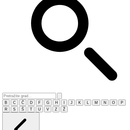
B
C
Č
D
F
G
H
I
J
K
L
M
N
O
P
R
S
Š
T
U
V
Z
Ž