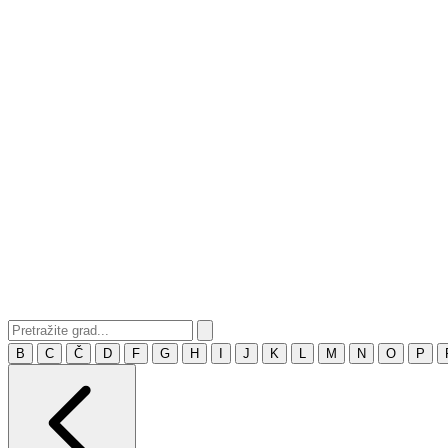
B
C
Č
D
F
G
H
I
J
K
L
M
N
O
P