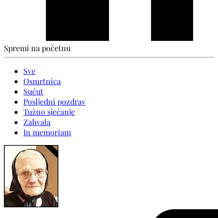
Spremi na početnu
Sve
Osmrtnica
Sućut
Posljedni pozdrav
Tužno sjećanje
Zahvala
In memoriam