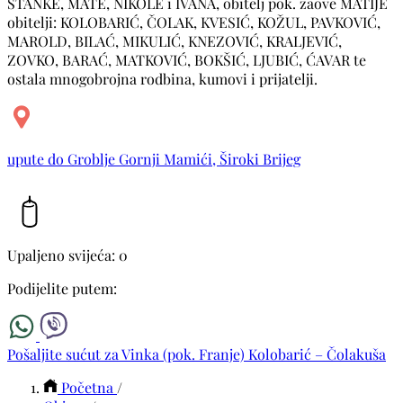
STANKE, MATE, NIKOLE i IVANA, obitelj pok. zaove MATIJE
obitelji: KOLOBARIĆ, ČOLAK, KVESIĆ, KOŽUL, PAVKOVIĆ,
MAROLD, BILAĆ, MIKULIĆ, KNEZOVIĆ, KRALJEVIĆ,
ZOVKO, BARAĆ, MATKOVIĆ, BOKŠIĆ, LJUBIĆ, ĆAVAR te
ostala mnogobrojna rodbina, kumovi i prijatelji.
upute do Groblje Gornji Mamići, Široki Brijeg
Upaljeno svijeća: 0
Podijelite putem:
Pošaljite sućut za Vinka (pok. Franje) Kolobarić – Čolakuša
Početna
/