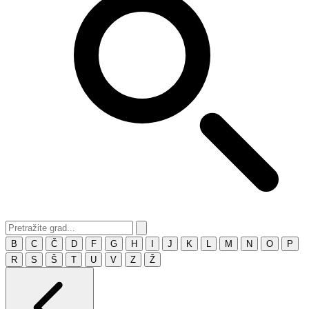
B
C
Č
D
F
G
H
I
J
K
L
M
N
O
P
R
S
Š
T
U
V
Z
Ž