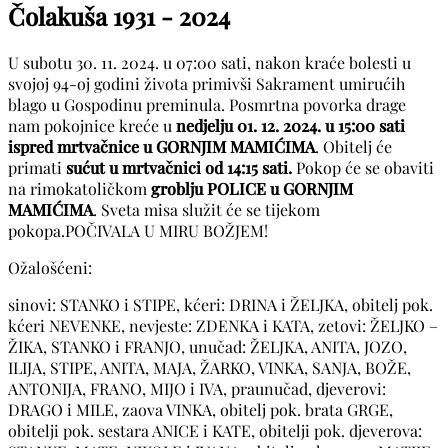
Čolakuša
1931 - 2024
U subotu 30. 11. 2024. u 07:00 sati, nakon kraće bolesti u
svojoj 94-oj godini života primivši Sakrament umirućih
blago u Gospodinu preminula. Posmrtna povorka drage
nam pokojnice kreće u
nedjelju 01. 12. 2024. u 15:00 sati
ispred mrtvačnice u GORNJIM MAMIĆIMA
. Obitelj će
primati
sućut u mrtvačnici od 14:15 sati.
Pokop će se obaviti
na rimokatoličkom
groblju POLICE u GORNJIM
MAMIĆIMA
. Sveta misa služit će se tijekom
pokopa.POČIVALA U MIRU BOŽJEM!
Ožalošćeni:
sinovi: STANKO i STIPE, kćeri: DRINA i ŽELJKA, obitelj pok.
kćeri NEVENKE, nevjeste: ZDENKA i KATA, zetovi: ŽELJKO –
ŽIKA, STANKO i FRANJO, unučad: ŽELJKA, ANITA, JOZO,
ILIJA, STIPE, ANITA, MAJA, ŽARKO, VINKA, SANJA, BOŽE,
ANTONIJA, FRANO, MIJO i IVA, praunučad, djeverovi:
DRAGO i MILE, zaova VINKA, obitelj pok. brata GRGE,
obitelji pok. sestara ANICE i KATE, obitelji pok. djeverova: