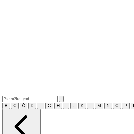
B
C
Č
D
F
G
H
I
J
K
L
M
N
O
P