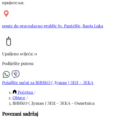
пријатељи.
upute do pravoslavno groblje Sv. Pantelije, Banja Luka
Upaljeno svijeća: 0
Podijelite putem:
Pošaljite sućut za ВИНКО ( Душан ) ЗЕЦ – ЗЕКА
Početna
/
Objave
/
ВИНКО ( Душан ) ЗЕЦ – ЗЕКА - Osmrtnica
Povezani sadržaj