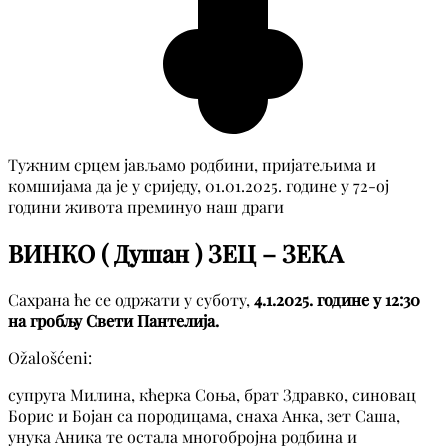
Тужним срцем јављамо родбини, пријатељима и
комшијама да је у сриједу, 01.01.2025. године у 72-ој
години живота преминуо наш драги
ВИНКО ( Душан ) ЗЕЦ – ЗЕКА
Сахрана ће се одржати у суботу,
4.1.2025. године у 12:30
на гробљу Свети Пантелија.
Ožalošćeni:
супруга Милина, кћерка Соња, брат Здравко, синовац
Борис и Бојан са породицама, снаха Анка, зет Саша,
унука Аника те остала многобројна родбина и