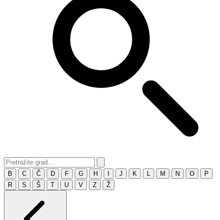
B
C
Č
D
F
G
H
I
J
K
L
M
N
O
P
R
S
Š
T
U
V
Z
Ž