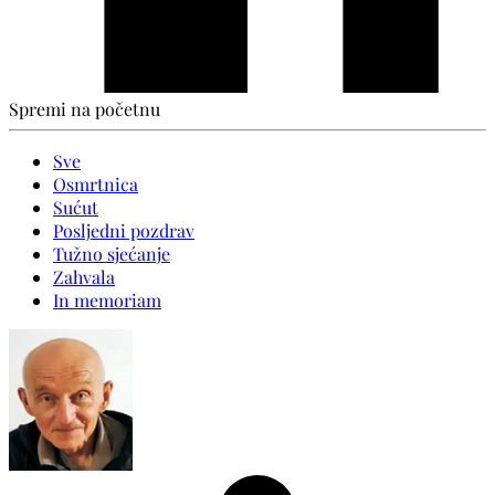
Spremi na početnu
Sve
Osmrtnica
Sućut
Posljedni pozdrav
Tužno sjećanje
Zahvala
In memoriam