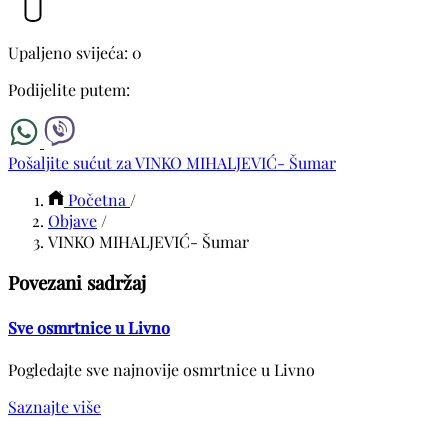
Upaljeno svijeća: 0
Podijelite putem:
Pošaljite sućut za VINKO MIHALJEVIĆ- Šumar
Početna
/
Objave
/
VINKO MIHALJEVIĆ- Šumar
Povezani sadržaj
Sve osmrtnice u Livno
Pogledajte sve najnovije osmrtnice u Livno
Saznajte više