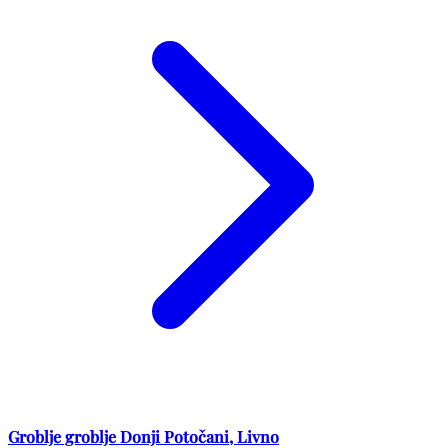
Groblje groblje Donji Potočani, Livno