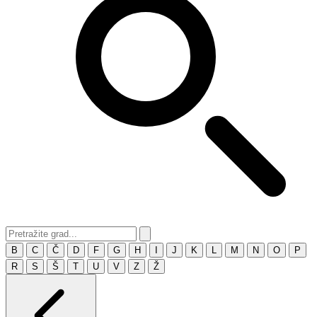
B
C
Č
D
F
G
H
I
J
K
L
M
N
O
P
R
S
Š
T
U
V
Z
Ž