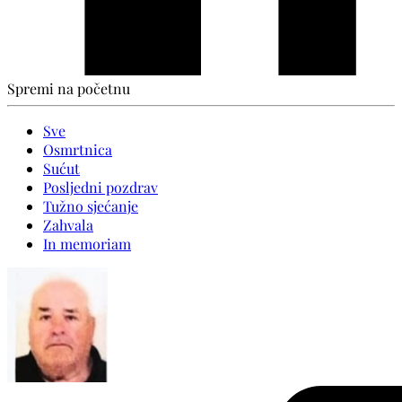
Spremi na početnu
Sve
Osmrtnica
Sućut
Posljedni pozdrav
Tužno sjećanje
Zahvala
In memoriam