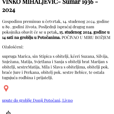
VINKO MIHALJEVIĆ- Šumar
1936 -
2024
Gospodinu preminuo u četvrtak, 14. studenog 2024. godine
u 89 . godini života. Posljednji ispraćaj dragog nam
pokojnika obavit će se u petak
, 15. studenog 2024. godine u
14 sati na groblju u Potočanima.
POČIVAO U MIRU BOŽJEM
Ožalošćeni:
supruga Marica, sin Stipica s obitelji, kćeri Suzana, Silvija,
Snježana, Matija, Svjetlana i Sanja s obitelji brat Marijan s
obitelji, sestreMatija, Mila i Slava s obiteljima, obitelji pok.
braće Jure i Perkana, obitelj pok. sestre Bebice, te ostala
tugujuća rodbina i prijatelji.
upute do groblje Donji Potočani, Livno