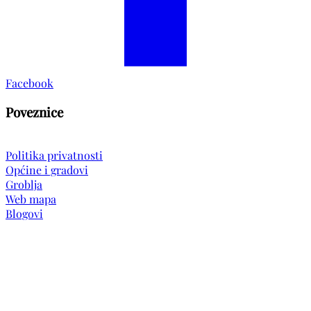
Facebook
Poveznice
Politika privatnosti
Općine i gradovi
Groblja
Web mapa
Blogovi