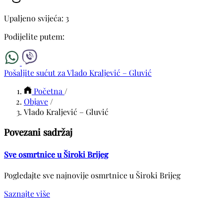
Upaljeno svijeća: 3
Podijelite putem:
Pošaljite sućut za Vlado Kraljević – Gluvić
Početna
/
Objave
/
Vlado Kraljević – Gluvić
Povezani sadržaj
Sve osmrtnice u Široki Brijeg
Pogledajte sve najnovije osmrtnice u Široki Brijeg
Saznajte više