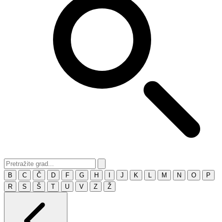
B
C
Č
D
F
G
H
I
J
K
L
M
N
O
P
R
S
Š
T
U
V
Z
Ž