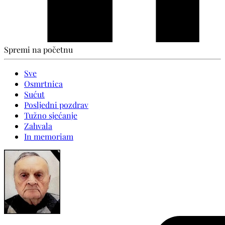
Spremi na početnu
Sve
Osmrtnica
Sućut
Posljedni pozdrav
Tužno sjećanje
Zahvala
In memoriam