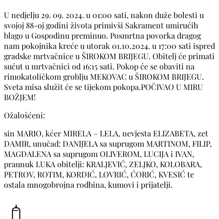
U nedjelju 29. 09. 2024. u 01:00 sati, nakon duže bolesti u
svojoj 88-oj godini života primivši Sakrament umirućih
blago u Gospodinu preminuo. Posmrtna povorka dragog
nam pokojnika kreće u utorak 01.10.2024. u 17:00 sati ispred
gradske mrtvačnice u ŠIROKOM BRIJEGU. Obitelj će primati
sućut u mrtvačnici od 16:15 sati. Pokop će se obaviti na
rimokatoličkom groblju MEKOVAC u ŠIROKOM BRIJEGU.
Sveta misa služit će se tijekom pokopa.POČIVAO U MIRU
BOŽJEM!
Ožalošćeni:
sin MARIO, kćer MIRELA – LELA, nevjesta ELIZABETA, zet
DAMIR, unučad: DANIJELA sa suprugom MARTINOM, FILIP,
MAGDALENA sa suprugom OLIVEROM, LUCIJA i IVAN,
praunuk LUKA obitelji: KRALJEVIĆ, ZELJKO, KOLOBARA,
PETROV, ROTIM, KORDIĆ, LOVRIĆ, ĆORIĆ, KVESIĆ te
ostala mnogobrojna rodbina, kumovi i prijatelji.