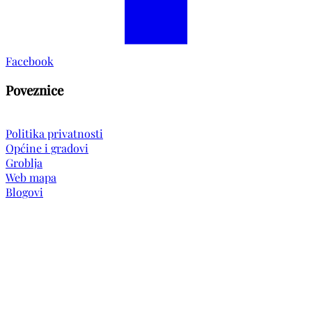
Facebook
Poveznice
Politika privatnosti
Općine i gradovi
Groblja
Web mapa
Blogovi