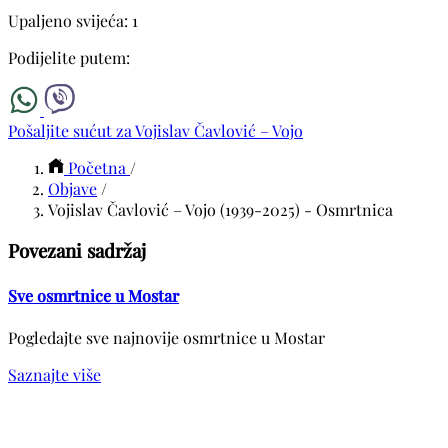
Upaljeno svijeća: 1
Podijelite putem:
Pošaljite sućut za Vojislav Čavlović – Vojo
Početna
/
Objave
/
Vojislav Čavlović – Vojo (1939-2025) - Osmrtnica
Povezani sadržaj
Sve osmrtnice u Mostar
Pogledajte sve najnovije osmrtnice u Mostar
Saznajte više