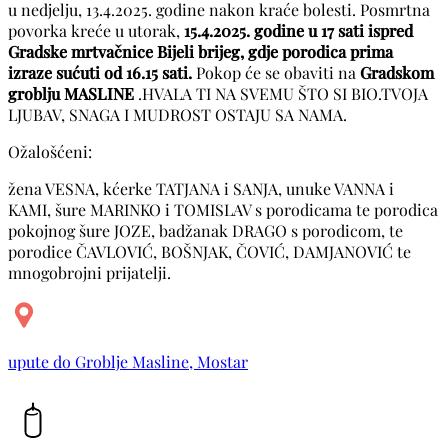
u nedjelju, 13.4.2025. godine nakon kraće bolesti. Posmrtna
povorka kreće u utorak,
15.4.2025. godine u 17 sati ispred
Gradske mrtvačnice Bijeli brijeg, gdje porodica prima
izraze sućuti od 16.15 sati.
Pokop će se obaviti na
Gradskom
groblju MASLINE
.HVALA TI NA SVEMU ŠTO SI BIO.TVOJA
LJUBAV, SNAGA I MUDROST OSTAJU SA NAMA.
Ožalošćeni:
žena VESNA, kćerke TATJANA i SANJA, unuke VANNA i
KAMI, šure MARINKO i TOMISLAV s porodicama te porodica
pokojnog šure JOZE, badžanak DRAGO s porodicom, te
porodice ČAVLOVIĆ, BOŠNJAK, ČOVIĆ, DAMJANOVIĆ te
mnogobrojni prijatelji.
upute do Groblje Masline, Mostar