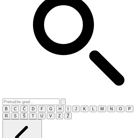
B
C
Č
D
F
G
H
I
J
K
L
M
N
O
P
R
S
Š
T
U
V
Z
Ž