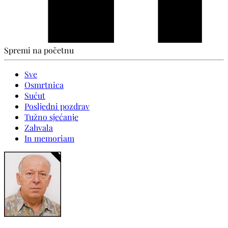
Spremi na početnu
Sve
Osmrtnica
Sućut
Posljedni pozdrav
Tužno sjećanje
Zahvala
In memoriam