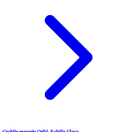
Groblje mezarje Orlić-Kobilja Glava