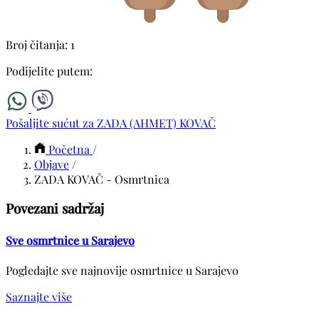
Broj čitanja: 1
Podijelite putem:
Pošaljite sućut za ZADA (AHMET) KOVAČ
Početna
/
Objave
/
ZADA KOVAČ - Osmrtnica
Povezani sadržaj
Sve osmrtnice u Sarajevo
Pogledajte sve najnovije osmrtnice u Sarajevo
Saznajte više