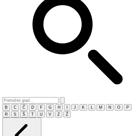
B
C
Č
D
F
G
H
I
J
K
L
M
N
O
P
R
S
Š
T
U
V
Z
Ž