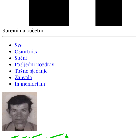
Spremi na početnu
Sve
Osmrtnica
Sućut
Posljedni pozdrav
Tužno sjećanje
Zahvala
In memoriam