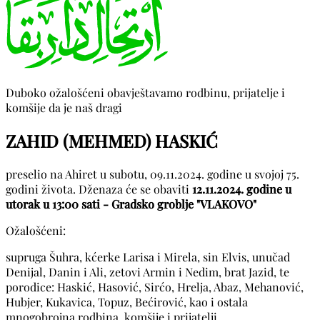
Duboko ožalošćeni obavještavamo rodbinu, prijatelje i
komšije da je naš dragi
ZAHID (MEHMED) HASKIĆ
preselio na Ahiret u subotu, 09.11.2024. godine u svojoj 75.
godini života. Dženaza će se obaviti
12.11.2024. godine u
utorak u 13:00 sati - Gradsko groblje "VLAKOVO"
Ožalošćeni:
supruga Šuhra, kćerke Larisa i Mirela, sin Elvis, unučad
Denijal, Danin i Ali, zetovi Armin i Nedim, brat Jazid, te
porodice: Haskić, Hasović, Sirćo, Hrelja, Abaz, Mehanović,
Hubjer, Kukavica, Topuz, Bećirović, kao i ostala
mnogobrojna rodbina, komšije i prijatelji.