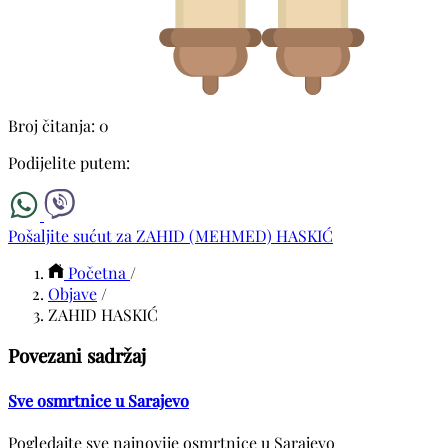
Broj čitanja: 0
Podijelite putem:
Pošaljite sućut za ZAHID (MEHMED) HASKIĆ
Početna
/
Objave
/
ZAHID HASKIĆ
Povezani sadržaj
Sve osmrtnice u Sarajevo
Pogledajte sve najnovije osmrtnice u Sarajevo