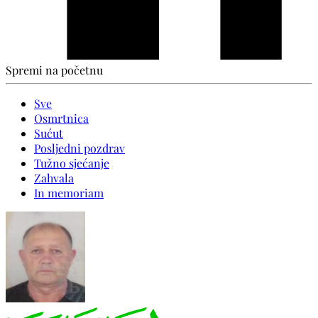
Spremi na početnu
Sve
Osmrtnica
Sućut
Posljedni pozdrav
Tužno sjećanje
Zahvala
In memoriam