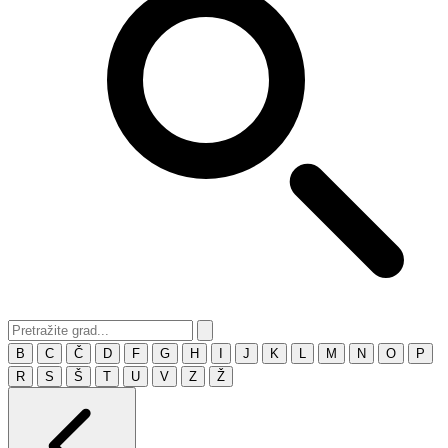
B
C
Č
D
F
G
H
I
J
K
L
M
N
O
P
R
S
Š
T
U
V
Z
Ž