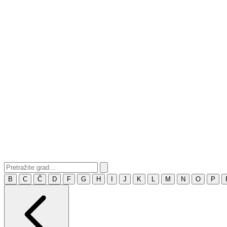
B
C
Č
D
F
G
H
I
J
K
L
M
N
O
P