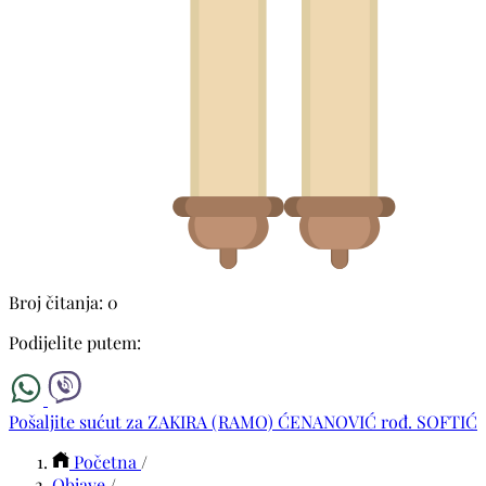
Broj čitanja: 0
Podijelite putem:
Pošaljite sućut za ZAKIRA (RAMO) ĆENANOVIĆ rođ. SOFTIĆ
Početna
/
Objave
/