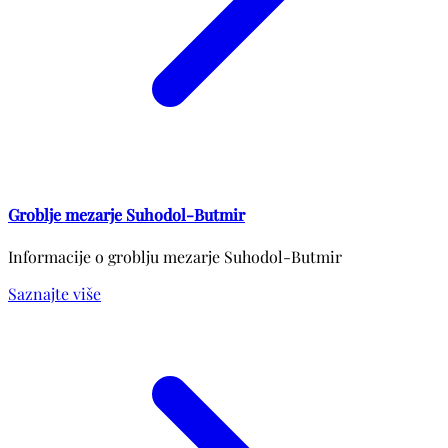
Groblje mezarje Suhodol-Butmir
Informacije o groblju mezarje Suhodol-Butmir
Saznajte više