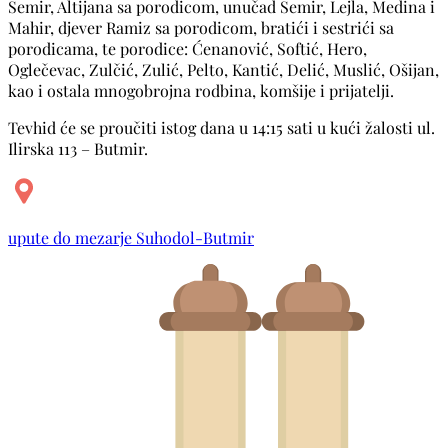
Semir, Altijana sa porodicom, unučad Semir, Lejla, Medina i
Mahir, djever Ramiz sa porodicom, bratići i sestrići sa
porodicama, te porodice: Ćenanović, Softić, Hero,
Oglečevac, Zulčić, Zulić, Pelto, Kantić, Delić, Muslić, Ošijan,
kao i ostala mnogobrojna rodbina, komšije i prijatelji.
Tevhid će se proučiti istog dana u 14:15 sati u kući žalosti ul.
Ilirska 113 – Butmir.
upute do mezarje Suhodol-Butmir