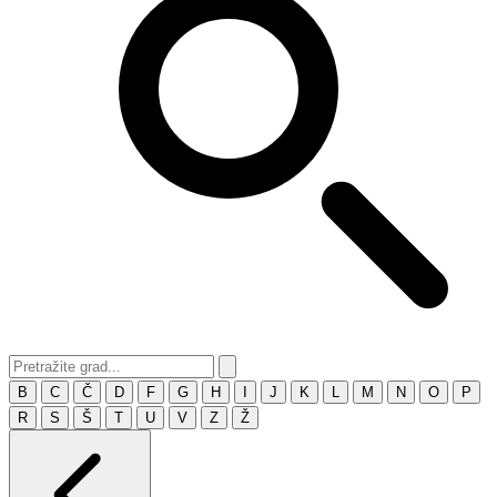
B
C
Č
D
F
G
H
I
J
K
L
M
N
O
P
R
S
Š
T
U
V
Z
Ž