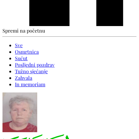
Spremi na početnu
Sve
Osmrtnica
Sućut
Posljedni pozdrav
Tužno sjećanje
Zahvala
In memoriam