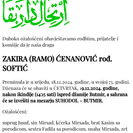
Duboko ožalošćeni obavještavamo rodbinu, prijatelje i
komšije da je naša draga
ZAKIRA (RAMO) ĆENANOVIĆ rođ.
SOFTIĆ
Preminula je u srijedu, 18.12.2024. godine, u svojoj 75. godini.
Dženaza će se obaviti u ČETVRTAK, 1
9.12.2024. godine,
nakon ikindije (14:15 sati) ispred džamije Butmir, a sahrana
će se izvršiti na mezarju SUHODOL –
BUTMIR.
Ožalošćeni:
suprug Jusuf, sin Mirsad, kćerka Mirsada, brat Kasim sa
porodicom, sestra Fadila sa porodicom, snaha Mirsada, zet