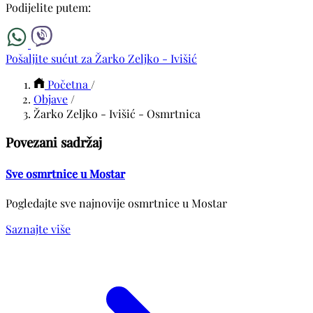
Podijelite putem:
Pošaljite sućut za Žarko Zeljko - Ivišić
Početna
/
Objave
/
Žarko Zeljko - Ivišić - Osmrtnica
Povezani sadržaj
Sve osmrtnice u Mostar
Pogledajte sve najnovije osmrtnice u Mostar
Saznajte više