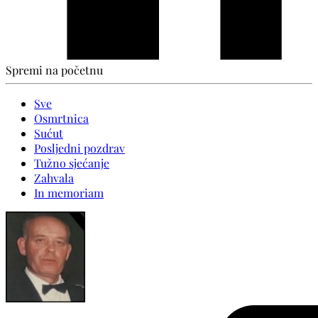
Spremi na početnu
Sve
Osmrtnica
Sućut
Posljedni pozdrav
Tužno sjećanje
Zahvala
In memoriam