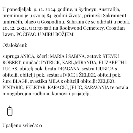
U ponedjeljak, 9. 12. 2024. godine, u Sydneyu, Australija,
preminuo je u svojoj 84. godini života, primivši Sakrament
umirućih, blago u Gospodinu. Sahrana će se održati u petak,
20. 12. 2024. u 11:30 sati na Rookwood Cemetery, Croatian
Lawn. POČIVAO U MIRU BOŽJEM!
Ožalošćeni:
supruga ANICA, kćeri: MARIA i SABINA, zetovi: STEVE i
ROBERT, unučad: PATRICK, KARL,MIRANDA, ELIZABETH i
LUCAS, obitelj pok. brata DRAGANA, sestra LJUBICA s
obitelji, obitelji pok. sestara IVICE i ŽELJKE, obitelj pok.
šure BLAGE, svastika MILA s obitelji obitelji: ZELJKO,
PINTARIĆ, FELETAR, KARAČIĆ, JELIĆ, ŠARAVANJA te ostala
mnogobrojna rodbina, kumovi i prijatelji.
Upaljeno svijeća: 0