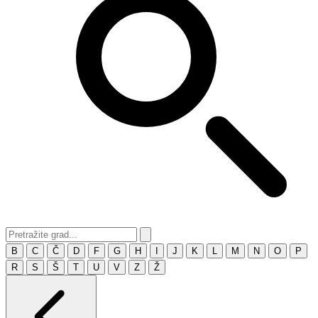
B
C
Č
D
F
G
H
I
J
K
L
M
N
O
P
R
S
Š
T
U
V
Z
Ž