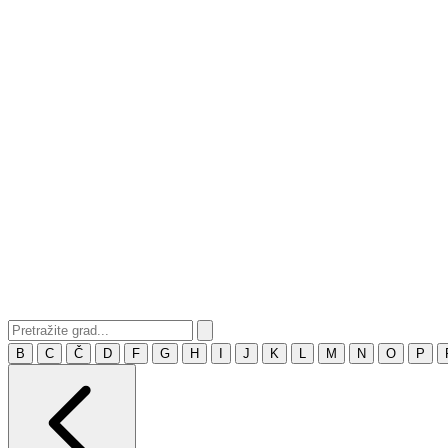
B
C
Č
D
F
G
H
I
J
K
L
M
N
O
P