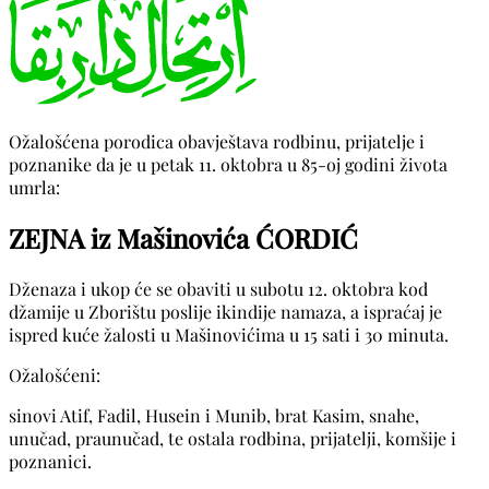
Ožalošćena porodica obavještava rodbinu, prijatelje i
poznanike da je u petak 11. oktobra u 85-oj godini života
umrla:
ZEJNA iz Mašinovića ĆORDIĆ
Dženaza i ukop će se obaviti u subotu 12. oktobra kod
džamije u Zborištu poslije ikindije namaza, a ispraćaj je
ispred kuće žalosti u Mašinovićima u 15 sati i 30 minuta.
Ožalošćeni:
sinovi Atif, Fadil, Husein i Munib, brat Kasim, snahe,
unučad, praunučad, te ostala rodbina, prijatelji, komšije i
poznanici.