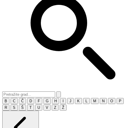
B
C
Č
D
F
G
H
I
J
K
L
M
N
O
P
R
S
Š
T
U
V
Z
Ž