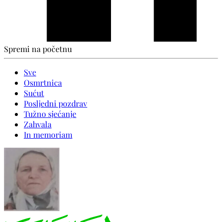
Spremi na početnu
Sve
Osmrtnica
Sućut
Posljedni pozdrav
Tužno sjećanje
Zahvala
In memoriam