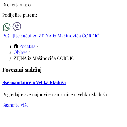
Broj čitanja: 0
Podijelite putem:
Pošaljite sućut za ZEJNA iz Mašinovića ĆORDIĆ
Početna
/
Objave
/
ZEJNA iz Mašinovića ĆORDIĆ
Povezani sadržaj
Sve osmrtnice u Velika Kladuša
Pogledajte sve najnovije osmrtnice u Velika Kladuša
Saznajte više