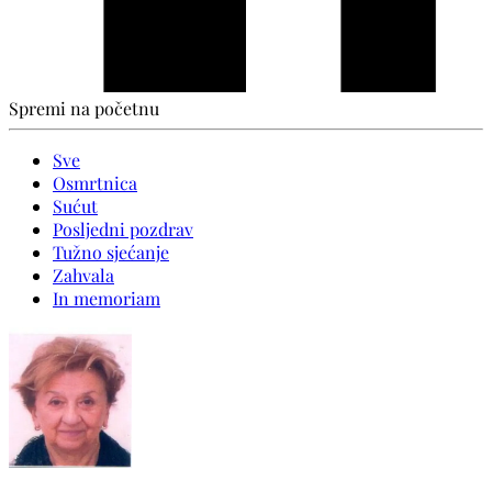
Spremi na početnu
Sve
Osmrtnica
Sućut
Posljedni pozdrav
Tužno sjećanje
Zahvala
In memoriam