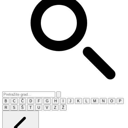
B
C
Č
D
F
G
H
I
J
K
L
M
N
O
P
R
S
Š
T
U
V
Z
Ž