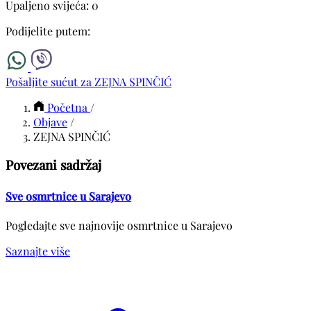
Upaljeno svijeća: 0
Podijelite putem:
Pošaljite sućut za ZEJNA SPINČIĆ
Početna
/
Objave
/
ZEJNA SPINČIĆ
Povezani sadržaj
Sve osmrtnice u Sarajevo
Pogledajte sve najnovije osmrtnice u Sarajevo
Saznajte više