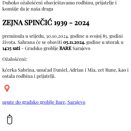
Duboko ožalošćeni obavještavamo rodbinu, prijatelje i
komšije da je naša draga
ZEJNA SPINČIĆ
1939 - 2024
preminula u srijedu, 30.10.2024. godine u svojoj 85. godini
života. Sahrana će se obaviti
05.11.2024.
godine u utorak u
14:15 sati
- Gradsko groblje
BARE
Sarajevo
Ožalošćeni:
kćerka Sabrina, unučad Daniel, Adrian i Mia, zet Rune, kao i
ostala rodbina i prijatelji.
upute do gradsko groblje Bare, Sarajevo