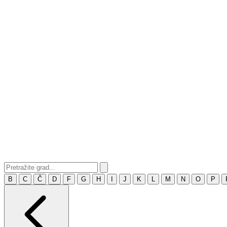
B
C
Č
D
F
G
H
I
J
K
L
M
N
O
P