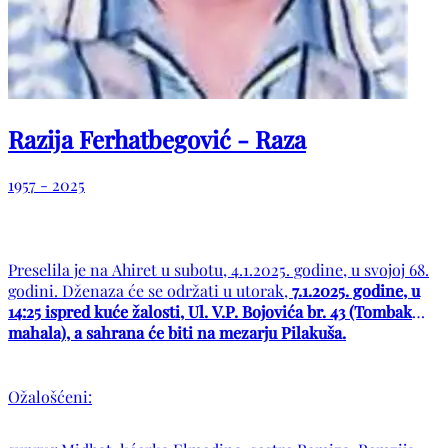
Razija Ferhatbegović - Raza
1957 - 2025
Preselila je na Ahiret u subotu, 4.1.2025. godine, u svojoj 68.
godini. Dženaza će se održati u utorak,
7.1.2025. godine, u
14:25 ispred kuće žalosti, Ul. V.P. Bojovića br. 43 (Tombak
mahala), a sahrana će biti na mezarju Pilakuša.
Ožalošćeni: