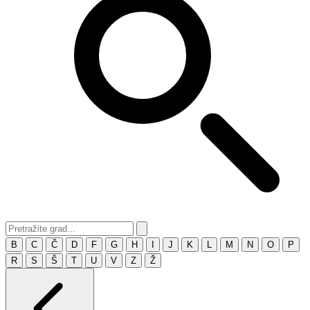
B
C
Č
D
F
G
H
I
J
K
L
M
N
O
P
R
S
Š
T
U
V
Z
Ž