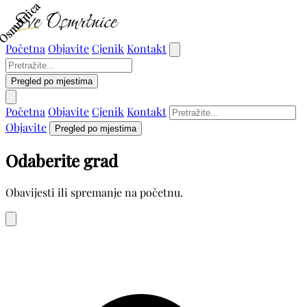
Osmrtnica
Osmrtnica
Početna
Objavite
Cjenik
Kontakt
Pregled po mjestima
Početna
Objavite
Cjenik
Kontakt
Objavite
Pregled po mjestima
Odaberite grad
Obavijesti ili spremanje na početnu.