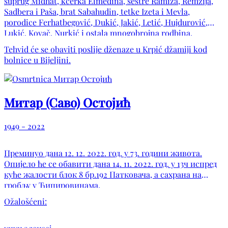
suprug Midhat, kćerka Elmedina, sestre Ramiza, Remzija,
Sadbera i Paša, brat Sabahudin, tetke Izeta i Mevla,
porodice Ferhatbegović, Dukić, Jakić, Letić, Hujdurović,
Lukić, Kovač, Nurkić i ostala mnogobrojna rodbina,
prijatelji i komšije.
Tehvid će se obaviti poslije dženaze u Krpić džamiji kod
bolnice u Bijeljini.
Митар (Саво) Остојић
1949 - 2022
Преминуо дана 12. 12. 2022. год. у 73. години живота.
Опијело ће се обавити дана 14. 11. 2022. год. у 13ч испред
куће жалости блок 8 бр.192 Патковача, а сахрана на
гробљу у Ћипировинама.
Ožalošćeni: