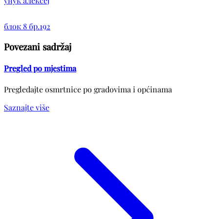
унук алексеј
блок 8 бр.192
Povezani sadržaj
Pregled po mjestima
Pregledajte osmrtnice po gradovima i općinama
Saznajte više