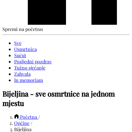
Spremi na početnu
Sve
Osmrtnica
Sućut
Posljedni pozdrav
Tužno sjećanje
Zahvala
In memoriam
Bijeljina - sve osmrtnice na jednom
mjestu
Početna
/
Općine
/
Bijeljina