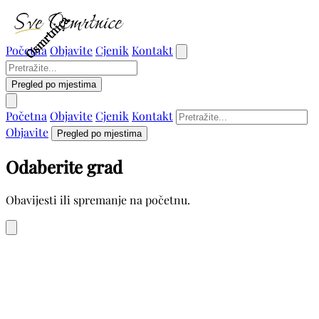
Osmrtnica
Osmrtnica
Osmrtnica
Osmrtnica
Osmrtnica
Početna
Objavite
Cjenik
Kontakt
Pregled po mjestima
Početna
Objavite
Cjenik
Kontakt
Objavite
Pregled po mjestima
Odaberite grad
Obavijesti ili spremanje na početnu.