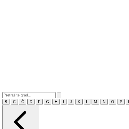
B
C
Č
D
F
G
H
I
J
K
L
M
N
O
P