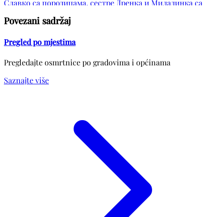
Славко са породицама, сестре Дренка и Миладинка са
породицама те остала родбина, комшије и пријатељи.
Povezani sadržaj
Pregled po mjestima
Pregledajte osmrtnice po gradovima i općinama
Saznajte više