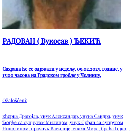
РАДОВАН ( Вукосав ) ЂЕКИЋ
Сахрана ће се одржати у недељу, 09.02.2025. године, у
13:00 часова на Градском гробљу у Челинцу.
Ožalošćeni:
кћерка Драгојла, унук Александар, унука Сандра, унук
Ђорђе са супругом Милицом, унук Срђан са супругом
Николином, праунук Василије, снаха Мира, браћа Гојко и