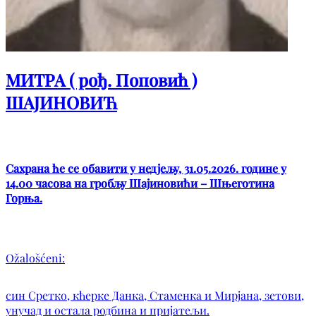
МИТРА ( рођ. Поповић )
ШАЈИНОВИЋ
Сахрана ће се обавити у недјељу, 31.05.2026. године у
14.00 часова на гробљу Шајиновићи – Шњеготина
Горња.
Ožalošćeni:
син Сретко, кћерке Данка, Стаменка и Мирјана, зетови,
унучад и остала родбина и пријатељи.