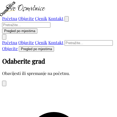
Osmrtnica
Osmrtnica
Osmrtnica
Osmrtnica
Početna
Objavite
Cjenik
Kontakt
Pregled po mjestima
Početna
Objavite
Cjenik
Kontakt
Objavite
Pregled po mjestima
Odaberite grad
Obavijesti ili spremanje na početnu.