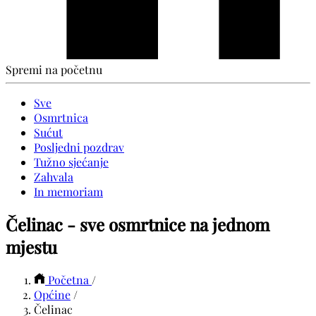
Spremi na početnu
Sve
Osmrtnica
Sućut
Posljedni pozdrav
Tužno sjećanje
Zahvala
In memoriam
Čelinac - sve osmrtnice na jednom
mjestu
Početna
/
Općine
/
Čelinac