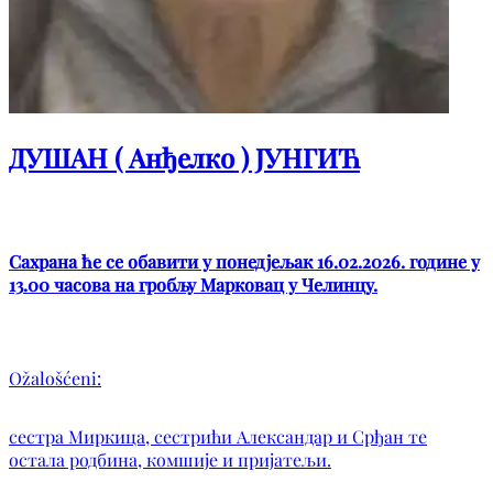
ДУШАН ( Анђелко ) ЈУНГИЋ
Сахрана ће се обавити у понедјељак 16.02.2026. године у
13.00 часова на гробљу Марковац у Челинцу.
Ožalošćeni:
сестра Миркица, сестрићи Александар и Срђан те
остала родбина, комшије и пријатељи.