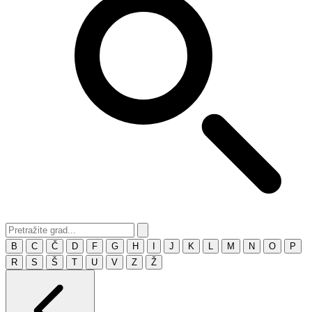
B
C
Č
D
F
G
H
I
J
K
L
M
N
O
P
R
S
Š
T
U
V
Z
Ž