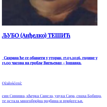
ЉУБО (Анђелко) ТЕШИЋ
Сахрана ће се обавити у уторак, 17.03.2026. године у
13.00 часова на гробљу Вигњевац – Јошавка.
Ožalošćeni:
син Синиша, кћерка Санела, унука Сара, снаха Бобица,
те остала многобројна родбина и пријатељи.