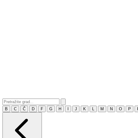
B
C
Č
D
F
G
H
I
J
K
L
M
N
O
P