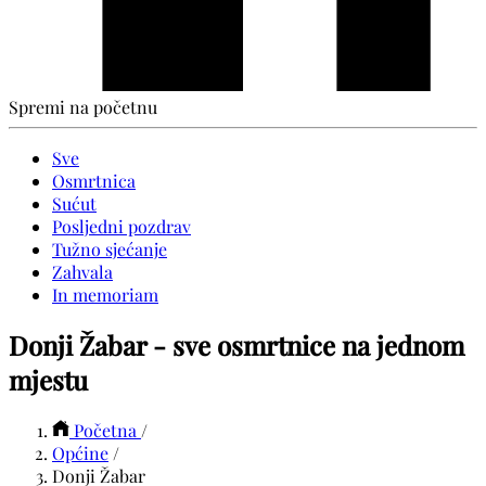
Spremi na početnu
Sve
Osmrtnica
Sućut
Posljedni pozdrav
Tužno sjećanje
Zahvala
In memoriam
Donji Žabar - sve osmrtnice na jednom
mjestu
Početna
/
Općine
/
Donji Žabar