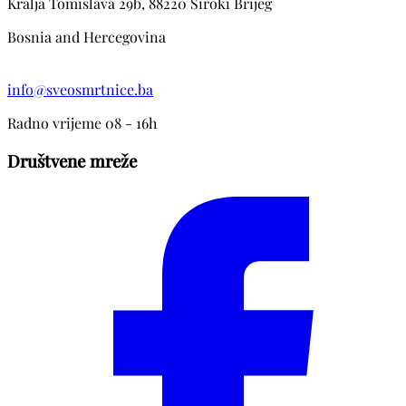
Kralja Tomislava 29b, 88220 Siroki Brijeg
Bosnia and Hercegovina
info@sveosmrtnice.ba
Radno vrijeme 08 - 16h
Društvene mreže