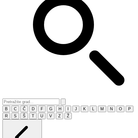
B
C
Č
D
F
G
H
I
J
K
L
M
N
O
P
R
S
Š
T
U
V
Z
Ž