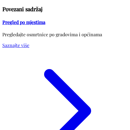
Povezani sadržaj
Pregled po mjestima
Pregledajte osmrtnice po gradovima i općinama
Saznajte više