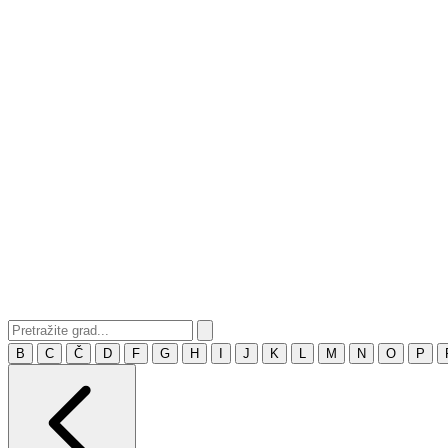
B
C
Č
D
F
G
H
I
J
K
L
M
N
O
P