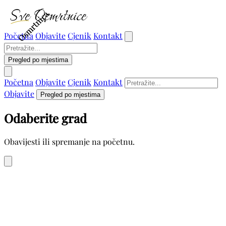
Osmrtnica
Osmrtnica
Početna
Objavite
Cjenik
Kontakt
Pregled po mjestima
Početna
Objavite
Cjenik
Kontakt
Objavite
Pregled po mjestima
Odaberite grad
Obavijesti ili spremanje na početnu.