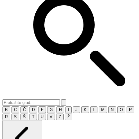
B
C
Č
D
F
G
H
I
J
K
L
M
N
O
P
R
S
Š
T
U
V
Z
Ž