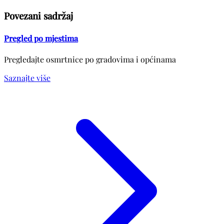
Povezani sadržaj
Pregled po mjestima
Pregledajte osmrtnice po gradovima i općinama
Saznajte više