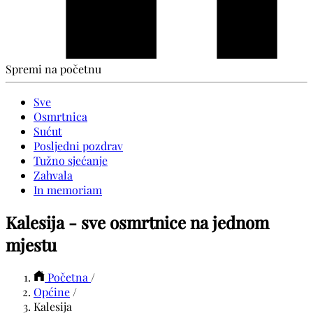
Spremi na početnu
Sve
Osmrtnica
Sućut
Posljedni pozdrav
Tužno sjećanje
Zahvala
In memoriam
Kalesija - sve osmrtnice na jednom
mjestu
Početna
/
Općine
/
Kalesija