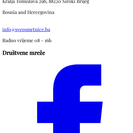
Kralja Tomislava 29b, 88220 Siroki Brijeg
Bosnia and Hercegovina
info@sveosmrtnice.ba
Radno vrijeme 08 - 16h
Društvene mreže