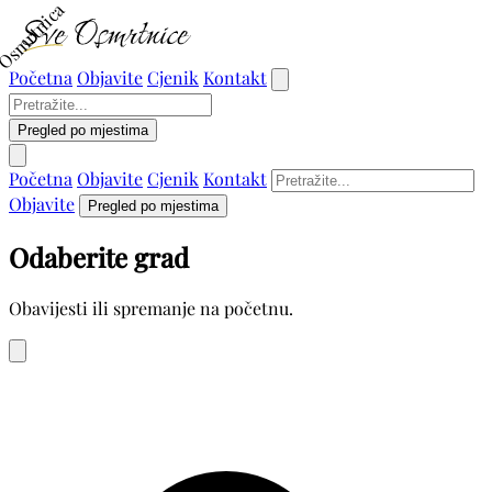
Osmrtnica
Početna
Objavite
Cjenik
Kontakt
Pregled po mjestima
Početna
Objavite
Cjenik
Kontakt
Objavite
Pregled po mjestima
Odaberite grad
Obavijesti ili spremanje na početnu.