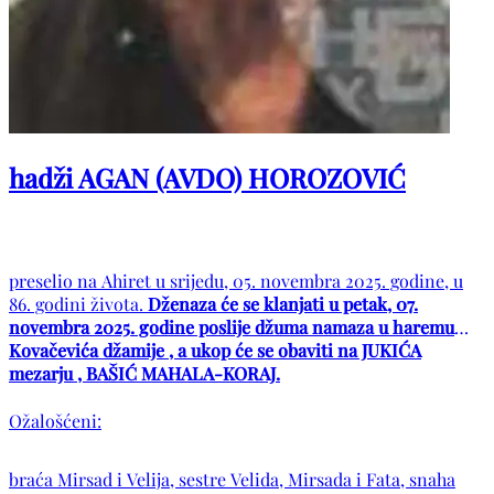
hadži AGAN (AVDO) HOROZOVIĆ
preselio na Ahiret u srijedu, 05. novembra 2025. godine, u
86. godini života.
Dženaza će se klanjati u petak, 07.
novembra 2025. godine poslije džuma namaza u haremu
Kovačevića džamije , a ukop će se obaviti na JUKIĆA
mezarju , BAŠIĆ MAHALA-KORAJ.
Ožalošćeni:
braća Mirsad i Velija, sestre Velida, Mirsada i Fata, snaha