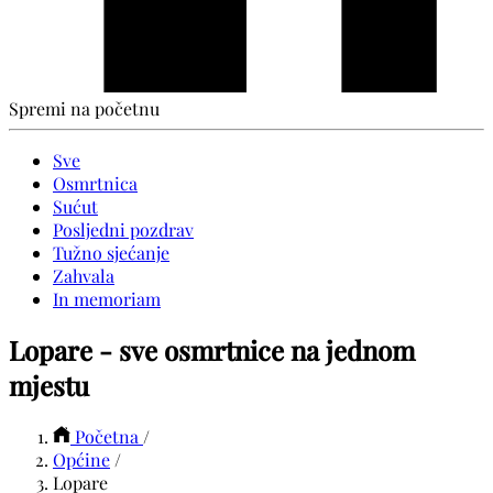
Spremi na početnu
Sve
Osmrtnica
Sućut
Posljedni pozdrav
Tužno sjećanje
Zahvala
In memoriam
Lopare - sve osmrtnice na jednom
mjestu
Početna
/
Općine
/
Lopare