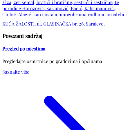
Elza, zet Kemal, bratići i bratične, sestrići i sestrične, te
porodice Horozović, Karamović, Bacić, Kahrimanović,
Gluhić, Alagić, kao i ostala mnogobrojna rodbina, prijatelji i
komšije.
KUĆA ŽALOSTI, ul. GLASINAČKA br. 26, Sarajevo.
Povezani sadržaj
Pregled po mjestima
Pregledajte osmrtnice po gradovima i općinama
Saznajte više