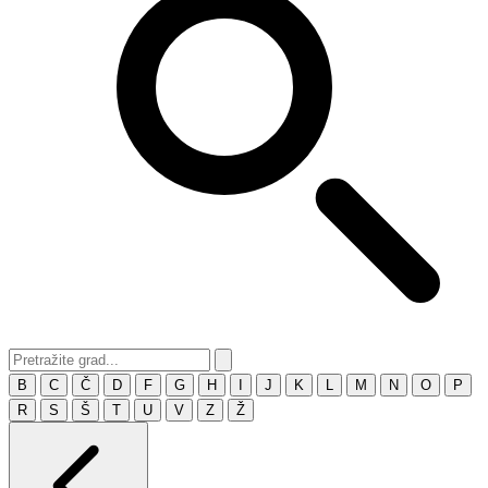
B
C
Č
D
F
G
H
I
J
K
L
M
N
O
P
R
S
Š
T
U
V
Z
Ž