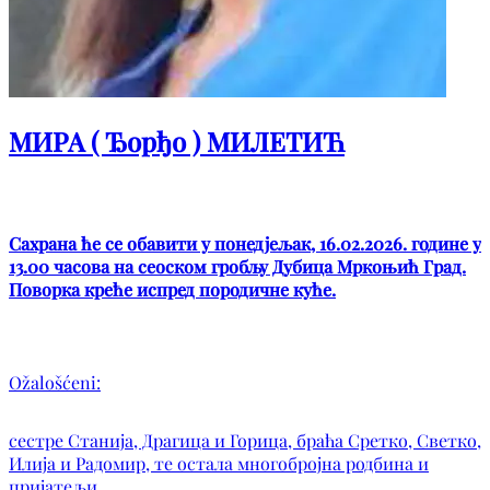
МИРА ( Ђорђо ) МИЛЕТИЋ
Сахрана ће се обавити у понедјељак, 16.02.2026. године у
13.00 часова на сеоском гробљу Дубица Мркоњић Град.
Поворка креће испред породичне куће.
Ožalošćeni:
сестре Станија, Драгица и Горица, браћа Сретко, Светко,
Илија и Радомир, те остала многобројна родбина и
пријатељи.