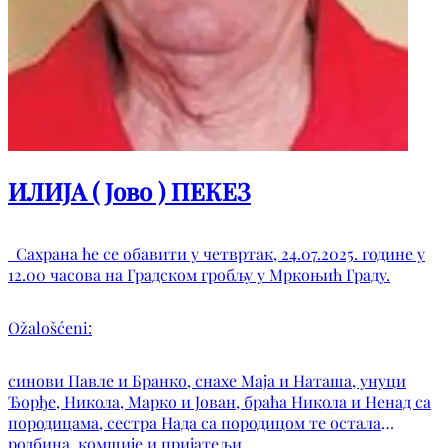
ИЛИЈА ( Јово ) ПЕКЕЗ
Сахрана ће се обавити у четвртак, 24.07.2025. године у
12.00 часова на Градском гробљу у Мркоњић Граду.
Ožalošćeni:
синови Павле и Бранко, снахе Маја и Наташа, унуци
Ђорђе, Никола, Марко и Јован, браћа Никола и Ненад са
породицама, сестра Нада са породицом те остала
родбина, комшије и пријатељи.