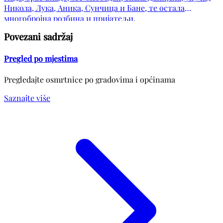
Никола, Лука, Аника, Сунчица и Бане, те остала
многобројна родбина и пријатељи.
Povezani sadržaj
Pregled po mjestima
Pregledajte osmrtnice po gradovima i općinama
Saznajte više