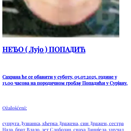
НЕЂО ( Лујо ) ПОПАДИЋ
Сахрана ће се обавити у суботу, 05.07.2025. године у
13.00 часова на породичном гробљу Попадићи у Сурјану.
Ožalošćeni:
супруга Душанка, кћерка Дражена, син Дражен, сестра
Нада, брат Владо, зет Слободан, снаха Данијела, унучад