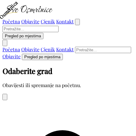
Osmrtnica
Osmrtnica
Osmrtnica
Početna
Objavite
Cjenik
Kontakt
Pregled po mjestima
Početna
Objavite
Cjenik
Kontakt
Objavite
Pregled po mjestima
Odaberite grad
Obavijesti ili spremanje na početnu.