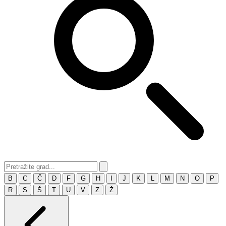
B
C
Č
D
F
G
H
I
J
K
L
M
N
O
P
R
S
Š
T
U
V
Z
Ž