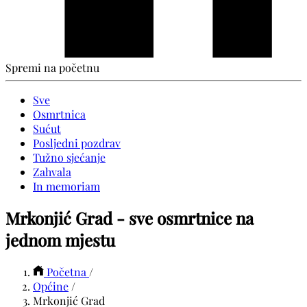
Spremi na početnu
Sve
Osmrtnica
Sućut
Posljedni pozdrav
Tužno sjećanje
Zahvala
In memoriam
Mrkonjić Grad - sve osmrtnice na
jednom mjestu
Početna
/
Općine
/
Mrkonjić Grad