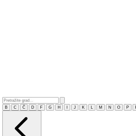
B
C
Č
D
F
G
H
I
J
K
L
M
N
O
P