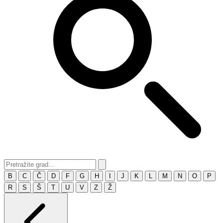
B
C
Č
D
F
G
H
I
J
K
L
M
N
O
P
R
S
Š
T
U
V
Z
Ž