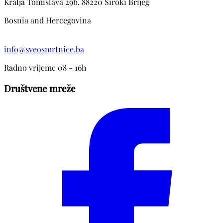
Kralja Tomislava 29b, 88220 Siroki Brijeg
Bosnia and Hercegovina
info@sveosmrtnice.ba
Radno vrijeme 08 - 16h
Društvene mreže