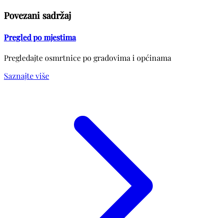
Povezani sadržaj
Pregled po mjestima
Pregledajte osmrtnice po gradovima i općinama
Saznajte više