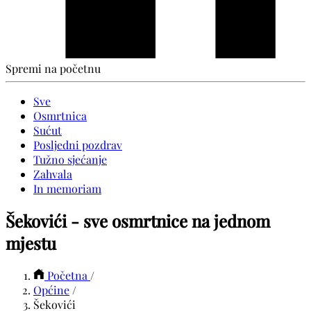
Spremi na početnu
Sve
Osmrtnica
Sućut
Posljedni pozdrav
Tužno sjećanje
Zahvala
In memoriam
Šekovići - sve osmrtnice na jednom
mjestu
Početna
/
Općine
/
Šekovići