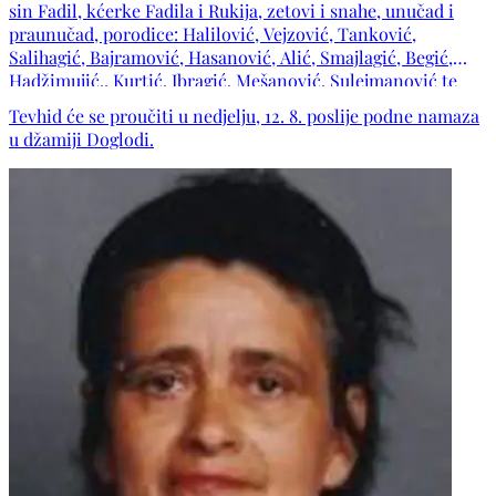
sin Fadil, kćerke Fadila i Rukija, zetovi i snahe, unučad i
praunučad, porodice: Halilović, Vejzović, Tanković,
Salihagić, Bajramović, Hasanović, Alić, Smajlagić, Begić,
Hadžimujić,, Kurtić, Ibragić, Mešanović, Sulejmanović te
ostala mnogobrojna rodbina, komšije i prijatelji.
Tevhid će se proučiti u nedjelju, 12. 8. poslije podne namaza
u džamiji Doglodi.