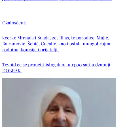
Ožalošćeni:
kćerke Mirsada i Suada, zet Ilijas, te porodice: Mujić,
Bajramović, Šehić, Cocalić, kao i ostala mnogobrojna
rodbina, komšije i prijatelji.
Tevhid će se proučiti istog dana u 13:00 sati u džamiji
DOBRAK.