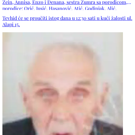
Zein, Annisa, Enzo i Đenana, sestra Zumra sa porodicom,
porodice: Orić, Jusić, Hasanović, Atić, Godinjak, Alić,
Duraković, Salkić, Mehić, Kadrić, Šehić, Avdić, Mršo,
Tevhid će se proučiti istog dana u 12:30 sati u kući žalosti ul.
Džananović, Beganović, Hamzić, Martinović, Omerbašić,
Alapi 15.
Alajbegović, Jahić te ostala mnogobrojna rodbina, komšije i
prijatelji.