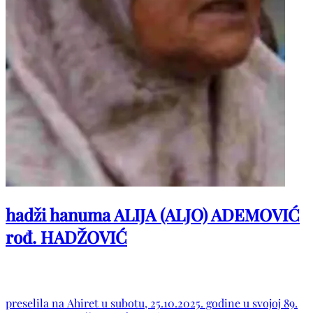
hadži hanuma ALIJA (ALJO) ADEMOVIĆ
rođ. HADŽOVIĆ
preselila na Ahiret u subotu, 25.10.2025. godine u svojoj 89.