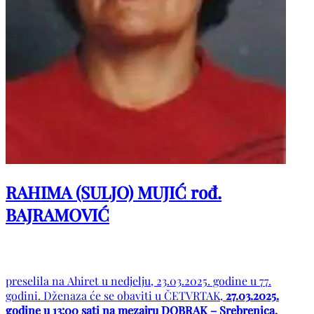
RAHIMA (SULJO) MUJIĆ rođ.
BAJRAMOVIĆ
preselila na Ahiret u nedjelju, 23.03.2025. godine u 77.
godini. Dženaza će se obaviti u ČETVRTAK,
27.03.2025.
godine u 13:00 sati na mezajru DOBRAK – Srebrenica.