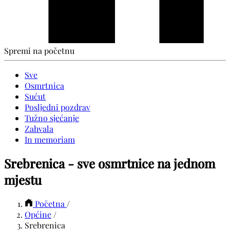
Spremi na početnu
Sve
Osmrtnica
Sućut
Posljedni pozdrav
Tužno sjećanje
Zahvala
In memoriam
Srebrenica - sve osmrtnice na jednom
mjestu
Početna
/
Općine
/
Srebrenica