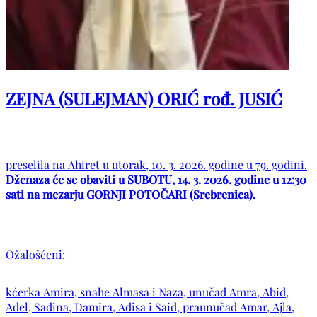
ZEJNA (SULEJMAN) ORIĆ rođ. JUSIĆ
preselila na Ahiret u utorak, 10. 3. 2026. godine u 79. godini.
Dženaza će se obaviti u SUBOTU, 14. 3. 2026. godine u 12:30
sati na mezarju GORNJI POTOČARI (Srebrenica).
Ožalošćeni:
kćerka Amira, snahe Almasa i Naza, unučad Amra, Abid,
Adel, Sadina, Damira, Adisa i Said, praunučad Amar, Ajla,