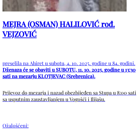
MEJRA (OSMAN) HALILOVIĆ rođ.
VEJZOVIĆ
preselila na Ahiret u subotu, 4. 10. 2025. godine u 84. godini.
Dženaza će se obaviti u SUBOTU, 11. 10. 2025. godine u 13:30
sati na mezarju KLOTJEVAC (Srebrenica).
Prijevoz do mezarja i nazad obezbijeđen sa Stupa u 8:00 sati
sa usputnim zaustavljanjem u Vogošći i Ilijašu.
Ožalošćeni: