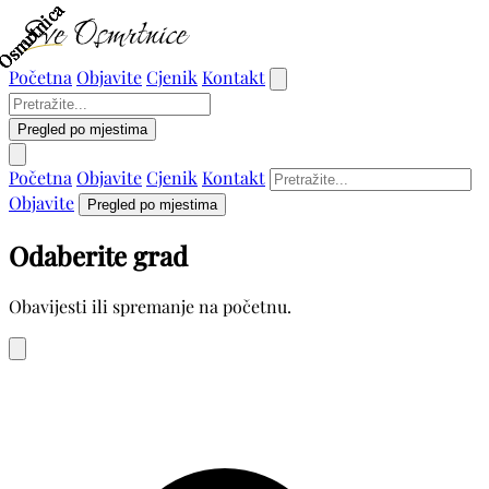
Osmrtnica
Osmrtnica
Osmrtnica
Osmrtnica
Osmrtnica
Osmrtnica
Početna
Objavite
Cjenik
Kontakt
Pregled po mjestima
Početna
Objavite
Cjenik
Kontakt
Objavite
Pregled po mjestima
Odaberite grad
Obavijesti ili spremanje na početnu.