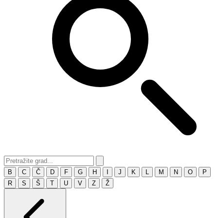
B
C
Č
D
F
G
H
I
J
K
L
M
N
O
P
R
S
Š
T
U
V
Z
Ž