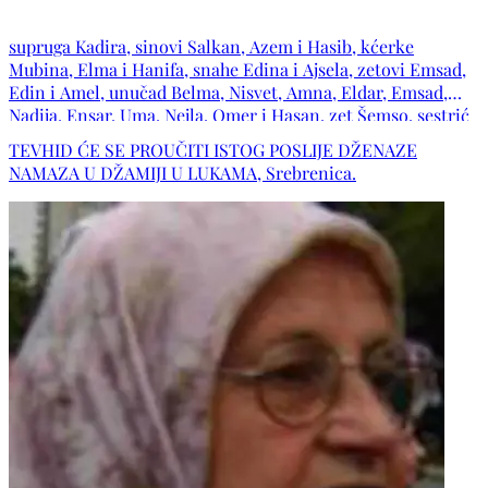
supruga Kadira, sinovi Salkan, Azem i Hasib, kćerke
Mubina, Elma i Hanifa, snahe Edina i Ajsela, zetovi Emsad,
Edin i Amel, unučad Belma, Nisvet, Amna, Eldar, Emsad,
Nadija, Ensar, Uma, Nejla, Omer i Hasan, zet Šemso, sestrić
Deniz, sestrične Hava i Selma, te porodice Sulejmanović,
TEVHID ĆE SE PROUČITI ISTOG POSLIJE DŽENAZE
Mujić, Softić, Begić, Duraković, Šehić, Muslić, Šišković,
NAMAZA U DŽAMIJI U LUKAMA, Srebrenica.
Smajlović, Dizdarević, Redžić, kao i ostala mnogobrojna
rodbina, prijatelji i komšije.