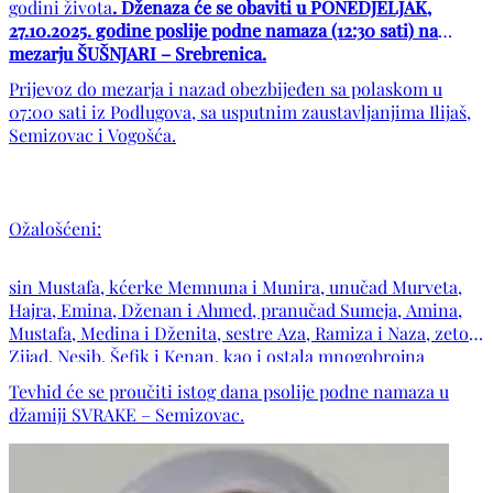
godini života
. Dženaza će se obaviti u PONEDJELJAK,
27.10.2025. godine poslije podne namaza (12:30 sati) na
mezarju ŠUŠNJARI – Srebrenica.
Prijevoz do mezarja i nazad obezbijeđen sa polaskom u
07:00 sati iz Podlugova, sa usputnim zaustavljanjima Ilijaš,
Semizovac i Vogošća.
Ožalošćeni:
sin Mustafa, kćerke Memnuna i Munira, unučad Murveta,
Hajra, Emina, Dženan i Ahmed, pranučad Sumeja, Amina,
Mustafa, Medina i Dženita, sestre Aza, Ramiza i Naza, zetovi
Zijad, Nesib, Šefik i Kenan, kao i ostala mnogobrojna
rodbina, komšije i prijatelji.
Tevhid će se proučiti istog dana psolije podne namaza u
džamiji SVRAKE – Semizovac.