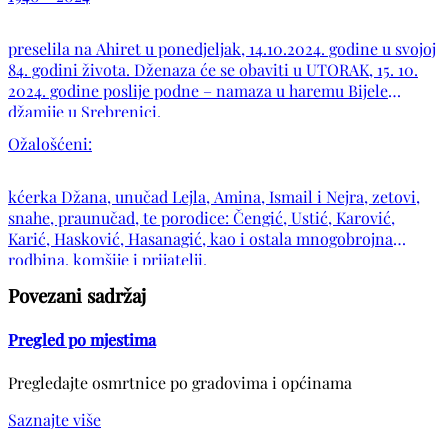
preselila na Ahiret u ponedjeljak, 14.10.2024. godine u svojoj
84. godini života. Dženaza će se obaviti u UTORAK, 15. 10.
2024. godine poslije podne – namaza u haremu Bijele
džamije u Srebrenici.
Ožalošćeni:
kćerka Džana, unučad Lejla, Amina, Ismail i Nejra, zetovi,
snahe, praunučad, te porodice: Čengić, Ustić, Karović,
Karić, Hasković, Hasanagić, kao i ostala mnogobrojna
rodbina, komšije i prijatelji.
Povezani sadržaj
Pregled po mjestima
Pregledajte osmrtnice po gradovima i općinama
Saznajte više