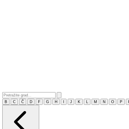
B
C
Č
D
F
G
H
I
J
K
L
M
N
O
P