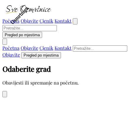
Osmrtnica
Osmrtnica
Osmrtnica
Osmrtnica
Početna
Objavite
Cjenik
Kontakt
Pregled po mjestima
Početna
Objavite
Cjenik
Kontakt
Objavite
Pregled po mjestima
Odaberite grad
Obavijesti ili spremanje na početnu.