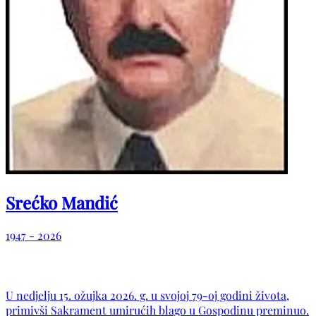
Srećko Mandić
1947 - 2026
U nedjelju 15. ožujka 2026. g. u svojoj 79-oj godini života,
primivši Sakrament umirućih blago u Gospodinu preminuo.