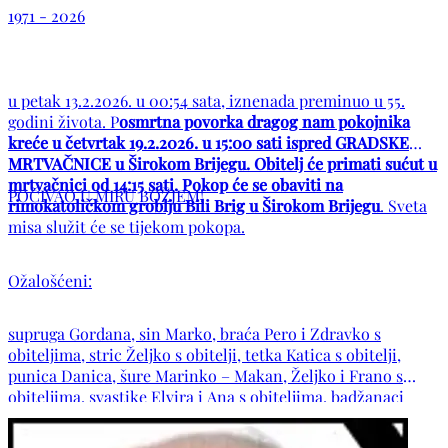
1971 - 2026
u petak 13.2.2026. u 00:54 sata, iznenada preminuo u 55.
godini života. P
osmrtna povorka dragog nam pokojnika
kreće u četvrtak 19.2.2026. u 15:00 sati ispred GRADSKE
MRTVAČNICE u Širokom Brijegu. Obitelj će primati sućut u
mrtvačnici od 14:15 sati. Pokop će se obaviti na
POČIVAO U MIRU BOŽJEM!
rimokatoličkom groblju Bili Brig u Širokom Brijegu
. Sveta
misa služit će se tijekom pokopa.
Ožalošćeni:
supruga Gordana, sin Marko, braća Pero i Zdravko s
obiteljima, stric Željko s obitelji, tetka Katica s obitelji,
punica Danica, šure Marinko – Makan, Željko i Frano s
obiteljima, svastike Elvira i Ana s obiteljima, badžanaci
Mišo i Dobroslav – Dado, obitelji: Bator, Crnjac, Zrnić,
Ciprić, Rajković, Kutle, Šušak, Klajić, Dumančić, Zlomislić