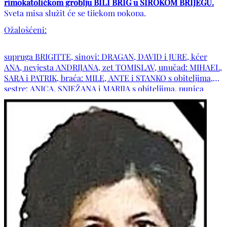
rimokatoličkom groblju BILI BRIG u ŠIROKOM BRIJEGU.
Sveta misa služit će se tijekom pokopa.
Ožalošćeni:
supruga BRIGITTE, sinovi: DRAGAN, DAVID i JURE, kćer
ANA, nevjesta ANDRIJANA, zet TOMISLAV, unučad: MIHAEL,
SARA i PATRIK, braća: MILE, ANTE i STANKO s obiteljima,
sestre: ANICA, SNJEŽANA i MARIJA s obiteljima, punica
DRAGICA, šure: DOMAGOJ i BRANIMIR s obiteljima,
svastika VIKTORIJA s obitelji, obitelji: KVESIĆ, SKOKO,
KARAČIĆ, MALJAK, KOLOBARIĆ, VUKOJA, MAJAČA, ĆORIĆ
te ostala mnogobrojna rodbina, kumovi i prijatelji.