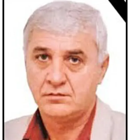
MARIJANA i GOJKA, obitelj pok. svastike MARE, JELE i
RADICE, obitelji: ĆAVAR, TICA, KVESIĆ, KUNDID, ZOVKO,
MARUŠIĆ, MANDIĆ te ostala mnogobrojna rodbina, kumovi
i prijatelji.