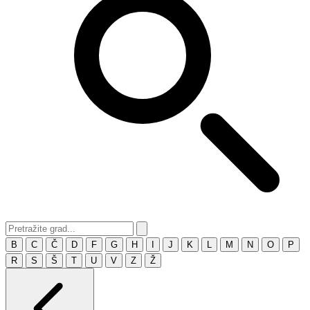
B
C
Č
D
F
G
H
I
J
K
L
M
N
O
P
R
S
Š
T
U
V
Z
Ž