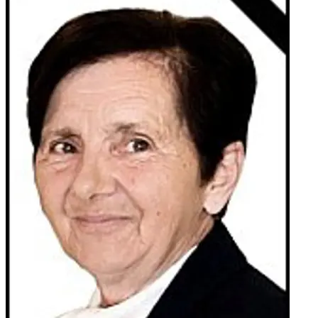
Naletilić, Rezić, Topić, Škegro, Matanić, Jelić, Karačić,
Pavković i Zovko te ostala rodbina, susjedi, kumovi i
prijatelji