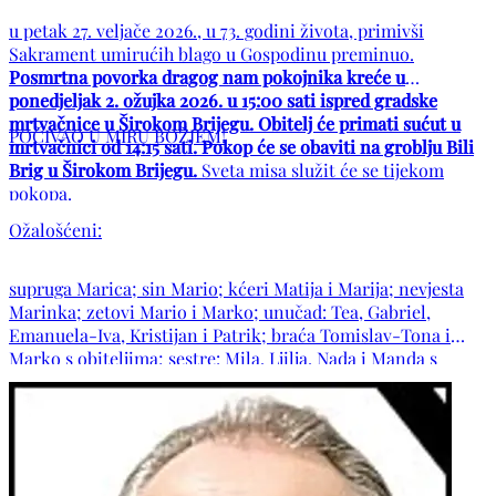
u petak 27. veljače 2026., u 73. godini života, primivši
Sakrament umirućih blago u Gospodinu preminuo.
Posmrtna povorka dragog nam pokojnika kreće u
ponedjeljak 2. ožujka 2026. u 15:00 sati ispred gradske
mrtvačnice u Širokom Brijegu. Obitelj će primati sućut u
POČIVAO U MIRU BOŽJEM!
mrtvačnici od 14:15 sati. Pokop će se obaviti na groblju Bili
Brig u Širokom Brijegu.
Sveta misa služit će se tijekom
pokopa.
Ožalošćeni:
supruga Marica; sin Mario; kćeri Matija i Marija; nevjesta
Marinka; zetovi Mario i Marko; unučad: Tea, Gabriel,
Emanuela-Iva, Kristijan i Patrik; braća Tomislav-Tona i
Marko s obiteljima; sestre: Mila, Ljilja, Nada i Manda s
obiteljima; obitelj pok. sestre Miljenke; svastike Ivica i Zlata
s obiteljima; obitelji: Mandić, Slišković, Kolakušić, Perko,
Glavina, Penavić, Ćavar, Prskalo, Zadro, Ćorić, Džajkić,
Mikulić, Kolobarić, Mitrović, Pinjuh i Oreč te ostala
mnogobrojna rodbina, susjedi, kumovi i prijatelji.