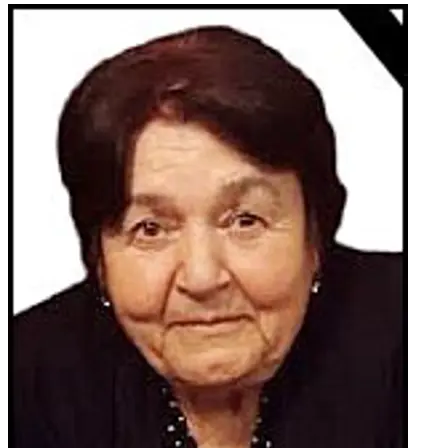
NADA, BRANKA s obiteljima i LUCA, djever MIRO s obitelji,
zaove: DANICA i JADRANKA s obiteljima, obitelji: LONČAR,
BANOŽIĆ, ZELJKO, MARKOVIĆ, LJUBIĆ te ostala
mnogobrojna rodbina, kumovi i prijatelji.