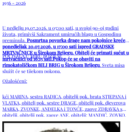
1936 - 2026
U nedjelju 19.07.2026. u 05:00 sati, u svojoj 90-oj godini
života, primivši Sakrament umirućih blago u Gospodinu
preminula.
Posmrtna povorka drage nam pokojnice kreće u
ponedjeljak 20.07.2026. u 17:00 sati ispred GRADSKE
MRTVAČNICE u Širokom Brijegu. Obitelj će primati sućut u
POČIVALA U MIRU BOŽJEM!
mrtvačnici od 16:15 sati.Pokop će se obaviti na
rimokatoličkom BILI BRIG u Širokom Brijegu
. Sveta misa
služit će se tijekom pokopa.
Ožalošćeni:
kći MARINA, sestra RADICA, obitelji pok. brata STJEPANA i
VLATKA, obitelj pok. sestre DRAGE, obitelji pok. djeverova
MARKA, ZVONKE, ANĐELKA i TONĆE, zaove ZDRAVKA s
obitelji, obitelji pok. zaove ANE, obitelji: MANDIĆ, ZOVKO,
MIKULIĆ, ĆORIĆ, LJUBIĆ, KOŽUL, CRNOGORAC, ČULJAK,
GAGRO, MARTINOVIĆ, ČOLAK te ostala mnogobrojna