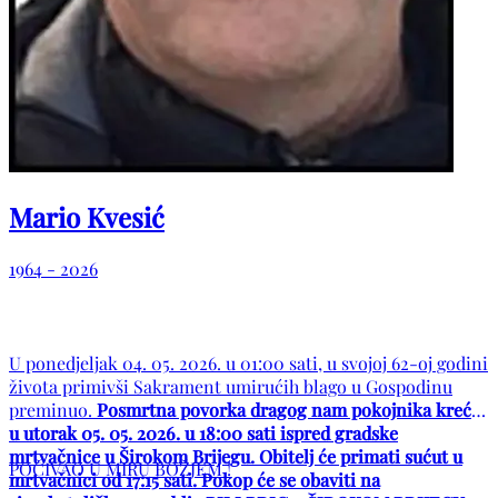
Mario Kvesić
1964 - 2026
U ponedjeljak 04. 05. 2026. u 01:00 sati, u svojoj 62-oj godini
života primivši Sakrament umirućih blago u Gospodinu
preminuo.
Posmrtna povorka dragog nam pokojnika kreće
u utorak 05. 05. 2026. u 18:00 sati ispred gradske
mrtvačnice u Širokom Brijegu. Obitelj će primati sućut u
POČIVAO U MIRU BOŽJEM !
mrtvačnici od 17:15 sati. Pokop će se obaviti na