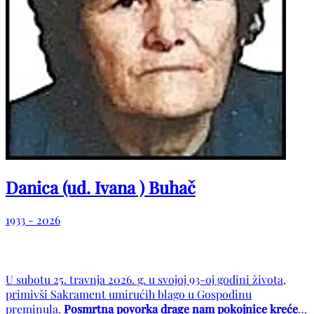
Danica (ud. Ivana ) Buhač
1933 - 2026
U subotu 25. travnja 2026. g. u svojoj 93-oj godini života,
primivši Sakrament umirućih blago u Gospodinu
preminula.
Posmrtna povorka drage nam pokojnice kreće u