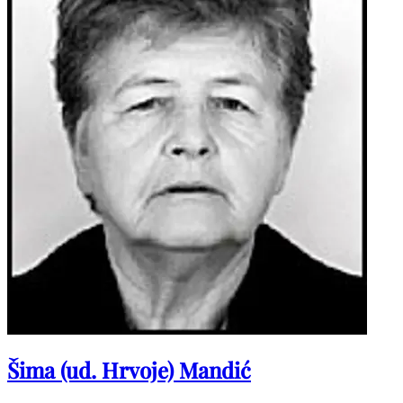
Šima (ud. Hrvoje) Mandić