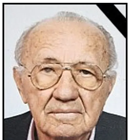
DOMAGOJA, svastike JELENA, LJILJA i ZORA s obiteljima,
šura ANTE s obitelji, obitelji: LEDIĆ, DILBER, IVKIĆ,
MIKULIĆ, KRALJEVIĆ, KLJAJO, MARKOTIĆ, TAKAČ te ostala
mnogobrojna rodbina, kumovi i prijatelji.