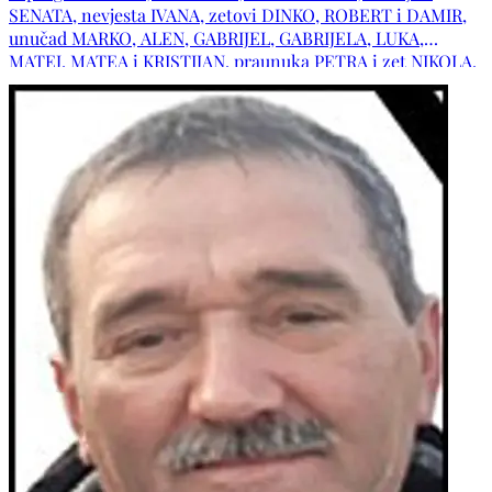
SENATA, nevjesta IVANA, zetovi DINKO, ROBERT i DAMIR,
unučad MARKO, ALEN, GABRIJEL, GABRIJELA, LUKA,
MATEJ, MATEA i KRISTIJAN, praunuka PETRA i zet NIKOLA,
brat ANTE s obitelji, sestre KARMILA, NEVENKA – DARA,
JADRANKA i MIRA s obiteljima, obitelji: BOŠNJAK,
MARUŠIĆ, GAŠPAR, BEGIĆ, TROGRLIĆ, MILETIĆ, LJUBIĆ,
MILJKO, DUJMOVIĆ, GRLE, ARAPOVIĆ, ČOVIĆ te ostala
mnogobrojna rodbina, kumovi i prijatelji.