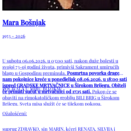
Mara Bošnjak
1953 - 2026
U subotu 06.06.2026. u 03:00 sati, nakon duže bolesti u
svojoj 73-oj godini života, primivši Sakrament umirućih
blago u Gospodinu preminula.
Posmrtna povorka drage
nam pokojnice kreće u ponedjeljak 08.06.2026. u 18:00 sati
ispred GRADSKE MRTVAČNICE u Širokom Brijegu. Obitelj
POČIVALA U MIRU BOŽJEM!
će primati sućut u mrtvačnici od 17:15 sati.
Pokop će se
obaviti na rimokatoličkom groblju BILI BRIG u Širokom
Brijegu. Sveta misa služit će se tijekom pokopa.
Ožalošćeni:
suprug ZDRAVKO, sin MARIN, kćeri RENATA, SILVIJA i