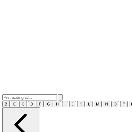
B
C
Č
D
F
G
H
I
J
K
L
M
N
O
P