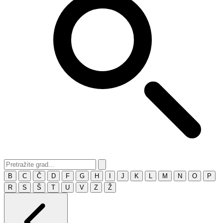
B
C
Č
D
F
G
H
I
J
K
L
M
N
O
P
R
S
Š
T
U
V
Z
Ž