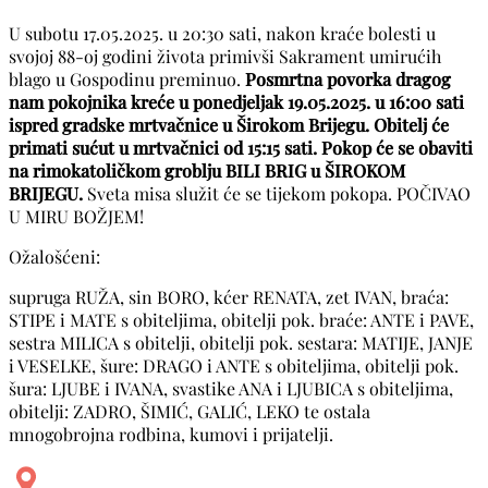
U subotu 17.05.2025. u 20:30 sati, nakon kraće bolesti u
svojoj 88-oj godini života primivši Sakrament umirućih
blago u Gospodinu preminuo.
Posmrtna povorka dragog
nam pokojnika kreće u ponedjeljak 19.05.2025. u 16:00 sati
ispred gradske mrtvačnice u Širokom Brijegu. Obitelj će
primati sućut u mrtvačnici od 15:15 sati. Pokop će se obaviti
na rimokatoličkom groblju BILI BRIG u ŠIROKOM
BRIJEGU.
Sveta misa služit će se tijekom pokopa. POČIVAO
U MIRU BOŽJEM!
Ožalošćeni:
supruga RUŽA, sin BORO, kćer RENATA, zet IVAN, braća:
STIPE i MATE s obiteljima, obitelji pok. braće: ANTE i PAVE,
sestra MILICA s obitelji, obitelji pok. sestara: MATIJE, JANJE
i VESELKE, šure: DRAGO i ANTE s obiteljima, obitelji pok.
šura: LJUBE i IVANA, svastike ANA i LJUBICA s obiteljima,
obitelji: ZADRO, ŠIMIĆ, GALIĆ, LEKO te ostala
mnogobrojna rodbina, kumovi i prijatelji.