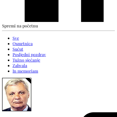
Spremi na početnu
Sve
Osmrtnica
Sućut
Posljedni pozdrav
Tužno sjećanje
Zahvala
In memoriam