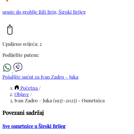
upute do groblje Bili Brig, Široki Brijeg
Upaljeno svijeća: 2
Podijelite putem:
Pošaljite sućut za Ivan Zadro – Juka
Početna
/
Objave
/
Ivan Zadro – Juka (1937-2025) - Osmrtnica
Povezani sadržaj
Sve osmrtnice u Široki Brijeg