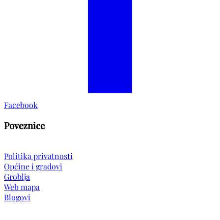
Facebook
Poveznice
Politika privatnosti
Općine i gradovi
Groblja
Web mapa
Blogovi