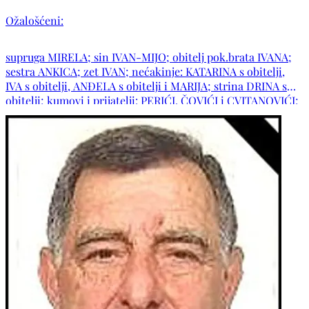
Ožalošćeni:
supruga MIRELA; sin IVAN-MIJO; obitelj pok.brata IVANA;
sestra ANKICA; zet IVAN; nećakinje: KATARINA s obitelji,
IVA s obitelji, ANĐELA s obitelji i MARIJA; strina DRINA s
obitelji; kumovi i prijatelji: PERIĆI, ČOVIĆI i CVITANOVIĆI;
obitelji: ZADRO, ŠIMIĆ, ČOLAK , PRIMORAC te ostala
mnogobrojna rodbina i prijatelji.OBITELJ MOLI ZA TIHU
SUĆUT