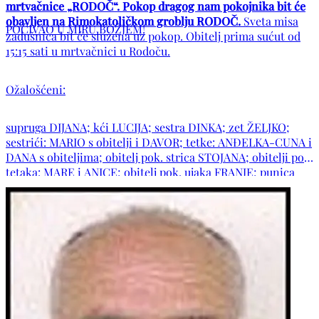
mrtvačnice „RODOČ“. Pokop dragog nam pokojnika bit će
obavljen na Rimokatoličkom groblju RODOČ.
Sveta misa
POČIVAO U MIRU BOŽJEM!
zadušnica bit će služena uz pokop. Obitelj prima sućut od
15:15 sati u mrtvačnici u Rodoču.
Ožalošćeni:
supruga DIJANA; kći LUCIJA; sestra DINKA; zet ŽELJKO;
sestrići: MARIO s obitelji i DAVOR; tetke: ANĐELKA-CUNA i
DANA s obiteljima; obitelj pok. strica STOJANA; obitelji pok.
tetaka: MARE i ANICE; obitelj pok. ujaka FRANJE; punica
MATIJA; šura IVAN s obitelji; svastika JOZEFINA; obitelji:
BABIĆ, BARIŠIĆ, PRIMORAC, BUNTIĆ, VLAHO, SPAIĆ,
FORŠPREHER, LOZIĆ, ANTONIJEVIĆ, ČULJAK i SCHERER te
ostala mnogobrojna rodbina i prijatelji.