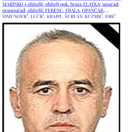
MARINKO s obitelji; obitelj pok. brata ZLATKA; unučad;
praunučad; obitelji: FERENC, FIJALA, OPANČAR,
ŠIMUNOVIĆ, LUČIĆ, KRAJPL, ŠURLAN, KUZMIĆ, ERIĆ,
BRADIĆ, BISERČIĆ te ostala mnogobrojna rodbina, kumovi
i prijatelji.