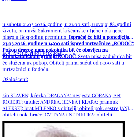
u subotu 21.03.2026. godine, u 21.00 sati, u svojoj 88. godini
života, primivši Sakrament kršćanske utjehe i okrijepe
blago u Gospodinu preminuo.
Ispraćaj će biti u ponedjeljak
23.03.2026. godine u 14:00 sati ispred mrtvačnice „RODOČ“.
Pokop dragog nam pokojnika bit će obavljen na
POČIVAO U MIRU BOŽJEM!
Rimokatoličkom groblju RODOČ
. Sveta misa zadušnica bit
će služena uz pokop. Obitelj prima sućut od 13:00 sati u
mrtvačnici u Rodoču.
Ožalošćeni:
sin SLAVEN; kćerka DRAGANA; nevjesta GORANA; zet
ROBERT; unuke: ANDREA, RENEA i KLARA; praunuk
ALEKSEJ; brat MILENKO s obitelji; obitelj pok. sestre JANJE;
obitelji pok. braće: CVITANA i NEDJELJKA; obitelji:
SPUŽEVIĆ, ĐOTLO, ŠUMAN, CVITKOVIĆ, GLIBIĆ,
GOLEMAC, BOJANIĆ, PINČIĆ i ŠUMANOVIĆ te ostala brojna
rodbina i prijatelji.