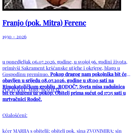
Franjo (pok. Mitra) Ferenc
1930 - 2026
u ponedjeljak 06.07.2026. godine, u svojoj 96. godini života,
primivši Sakrament kršćanske utjehe i okrjepe, blago u
Gospodinu preminuo.
Pokop dragog nam pokojnika bit će
obavljen u srijedu 08.07.2026. godine u 18:00 sati na
Rimokatoličkom groblju „RODOČ“. Sveta misa zadušnica
POČIVAO U MIRU BOŽJEM!
bit će služena uz pokop. Obitelj prima sućut od 17:15 sati u
mrtvačnici Rodoč.
Ožalošćeni:
kćer MARIJA s obitelji; obitelj pok. sina ZVONIMIRA; sin