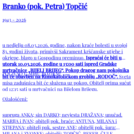
Branko (pok. Petra) Topčić
1943 - 2026
u nedjelju 08.03.2026. godine, nakon kraće bolesti u svojoj
83. godini života, primivši Sakrament kršćanske utjehe i
okrjepe, blago u Gospodinu preminuo.
Ispraćaj će biti u
utorak 10.03.2026. godine u 13:00 sati ispred Gradske
mrtvačnice „BIJELI BRIJEG“. Pokop dragog nam pokojnika
POČIVAO U MIRU BOŽJEM!
bit će obavljen na Rimokatoličkom groblju „RODOČ“.
Sveta
misa zadušnica bit će služena uz pokop. Obitelj prima sućut
od 12:15 sati u mrtvačnici na Bijelom Brijegu.
Ožalošćeni:
supruga ANKA; sin DARKO; nevjesta DRAŽANA; unučad.
MARIJA i IVAN; obitelj pok. braće: ANTUNA, MILANA i
STJEPANA; obitelj pok. sestre ANE; obitelji pok. šura:
MILANA i ZVONKE; obitelji; TOPČIĆ, BEKER, ČULE,