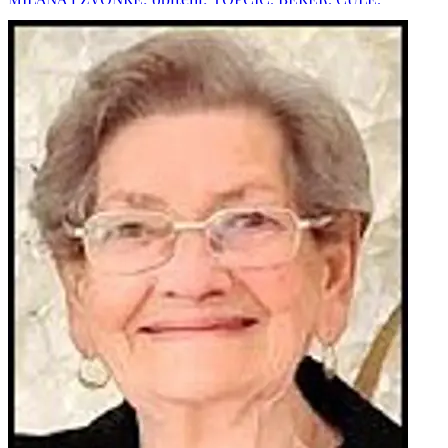
PEJKOVIĆ, DRAČE, MARKOVIĆ, DRAVEC, MARINOVIĆ,
BUMBA te ostala rodbina i prijatelji.