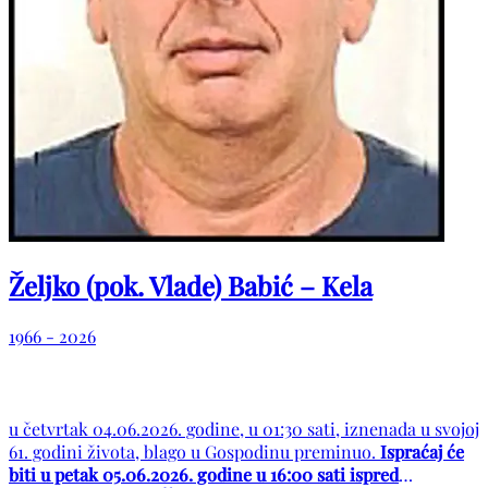
Željko (pok. Vlade) Babić – Kela
1966 - 2026
u četvrtak 04.06.2026. godine, u 01:30 sati, iznenada u svojoj
61. godini života, blago u Gospodinu preminuo.
Ispraćaj će
biti u petak 05.06.2026. godine u 16:00 sati ispred