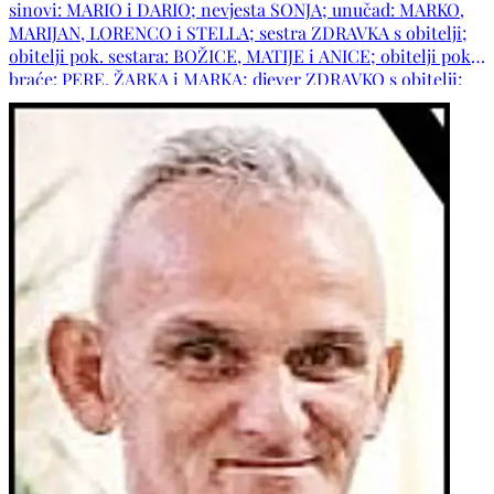
sinovi: MARIO i DARIO; nevjesta SONJA; unučad: MARKO,
MARIJAN, LORENCO i STELLA; sestra ZDRAVKA s obitelji;
obitelji pok. sestara: BOŽICE, MATIJE i ANICE; obitelji pok.
braće: PERE, ŽARKA i MARKA; djever ZDRAVKO s obitelji;
obitelji pok. djeverova: SREĆKA, KONRADA i DRAGE;
obitelji pok. zaova: IVE i HANKE; obitelji: ĆAVAR, PERKO,
PERIĆ, KRALJEVIĆ, PENAVIĆ, SOLDO, MEĐUGORAC,
VULETIĆ te ostala mnogobrojna rodbina i prijatelji.