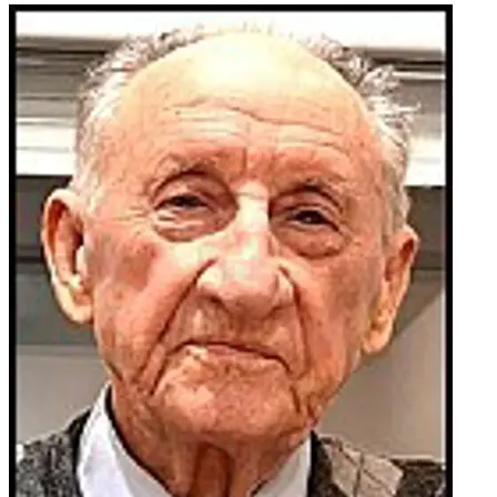
pok. braće: LUKE, JURE, ZDRAVKA, KREŠE i ADOLFA;
obitelji: BRAJKOVIĆ, VIDOVIĆ, DESPOTOVSKI, SUŠAC,
ŠTOJS, PERIĆ, VIDIĆ, KRALJEVIĆ, BLAŽEVIĆ, ORŠULIĆ te
ostala mnogobrojna rodbina, kumovi i prijatelji.