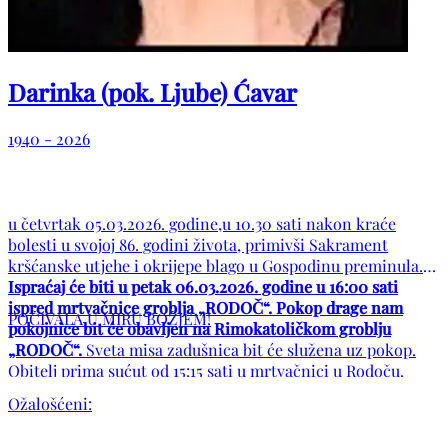
Darinka (pok. Ljube) Ćavar
1940 - 2026
u četvrtak 05.03.2026. godine,u 10.30 sati nakon kraće
bolesti u svojoj 86. godini života, primivši Sakrament
kršćanske utjehe i okrijepe blago u Gospodinu preminula.
Ispraćaj će biti u petak 06.03.2026. godine u 16:00 sati
ispred mrtvačnice groblja „RODOČ“. Pokop drage nam
POČIVALA U MIRU BOŽJEM!
pokojnice bit će obavljen na Rimokatoličkom groblju
„RODOČ“.
Sveta misa zadušnica bit će služena uz pokop.
Obitelj prima sućut od 15:15 sati u mrtvačnici u Rodoču.
Ožalošćeni: