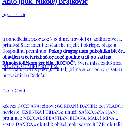
Anto (pok. Nikole) Brajković
1932 - 2026
u ponedjeljak 13.07.2026. godine, u svojoj 95. godini života,
primivši Sakrament kršćanske utjehe i okrjepe, blago u
Gospodinu preminuo.
Pokop dragog nam pokojnika bit će
obavljen u četvrtak 16.07.2026.godine u 18:00 sati na
Rimokatoličkom groblju „RODOČ“
. Sveta misa zadušnica
POČIVAO U MIRU BOŽJEM!
bit će služena uz pokop. Obitelj prima sućut od 17:15 sati u
mrtvačnici u Rodoču.
Ožalošćeni:
kćerka GORDANA; sinovi: GORDAN i DANIEL; zet VLADO;
nevjeste: JESENJKA i TIHANA; unuci: SAŠKO, ANA i JAN;
praunuci: NIKOLAI, SEBASTIAN, ELIANA, MAIA i MINA;
sestra DANICA s obitelji; obitelj pok. sestre ROZE; obitelji