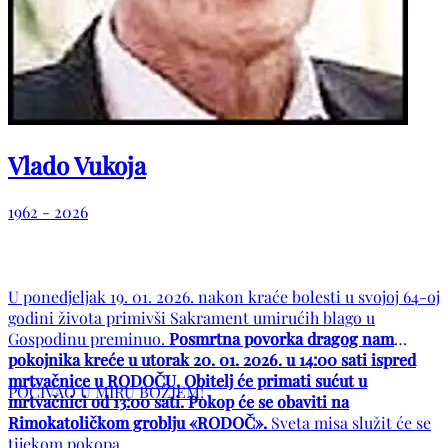
Vlado Vukoja
1962 - 2026
U ponedjeljak 19. 01. 2026. nakon kraće bolesti u svojoj 64-oj
godini života primivši Sakrament umirućih blago u
Gospodinu preminuo.
Posmrtna povorka dragog nam
pokojnika kreće u utorak 20. 01. 2026. u 14:00 sati ispred
mrtvačnice u RODOČU. Obitelj će primati sućut u
POČIVAO U MIRU BOŽJEM!
mrtvačnici od 13:00 sati. Pokop će se obaviti na
Rimokatoličkom groblju «RODOČ».
Sveta misa služit će se
tijekom pokopa.