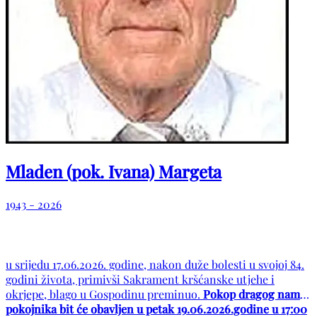
Mladen (pok. Ivana) Margeta
1943 - 2026
u srijedu 17.06.2026. godine, nakon duže bolesti u svojoj 84.
godini života, primivši Sakrament kršćanske utjehe i
okrjepe, blago u Gospodinu preminuo.
Pokop dragog nam
pokojnika bit će obavljen u petak 19.06.2026.godine u 17:00