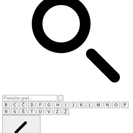
B
C
Č
D
F
G
H
I
J
K
L
M
N
O
P
R
S
Š
T
U
V
Z
Ž