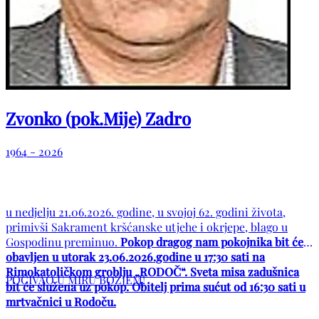
Zvonko (pok.Mije) Zadro
1964 - 2026
u nedjelju 21.06.2026. godine, u svojoj 62. godini života,
primivši Sakrament kršćanske utjehe i okrjepe, blago u
Gospodinu preminuo.
Pokop dragog nam pokojnika bit će
obavljen u utorak 23.06.2026.godine u 17:30 sati na
Rimokatoličkom groblju „RODOČ“. Sveta misa zadušnica
POČIVAO U MIRU BOŽJEM!
bit će služena uz pokop. Obitelj prima sućut od 16:30 sati u
mrtvačnici u Rodoču.