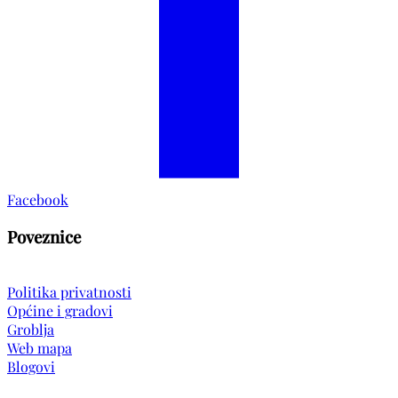
Facebook
Poveznice
Politika privatnosti
Općine i gradovi
Groblja
Web mapa
Blogovi