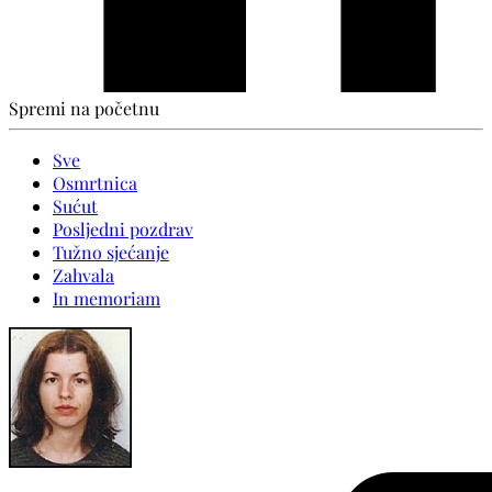
Spremi na početnu
Sve
Osmrtnica
Sućut
Posljedni pozdrav
Tužno sjećanje
Zahvala
In memoriam