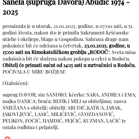
Sanela (supruga Davora) Abudić
1974 -
2025
preminula je u utorak, 21.01.2025. godine, u 07:00 sati, u 51.
godini života, nakon što je primila Sakrament kršćanske
utjehe i okrijepe, blago u Gospodinu. Sahrana drage nam
pokojnice bit će održana u četvrtak,
23.01.2025. godine, u
15:00 sati na Rimokatoličkom groblju „RODOČ
“. Sveta misa
zadušnica bit će služena nakon pokopa u crkvi u Rodoču.
Obitelj će primati sućut od 14:15 sati u mrtvačnici u Rodoču.
POČIVALA U MIRU BOŽJEM!
Ožalošćeni:
suprug DAVOR; sin SANDRO; kćerke: SARA, ANDREA i EMA;
majka DANICA; braća: REFIK i MILI sa obiteljima; zaova
SNJEŽANA s obitelji; obitelji: ABUDIĆ,KATICA, JARAK,
JAKOVLJEVIĆ, LASIĆ, MILIĆEVIĆ, GVOZDANOVIĆ,
PELIKON, FOČIĆ, HAMDIĆ, PEJČIĆ, KUZMAN, LAČIĆ te
ostala rodbina i prijatelji.