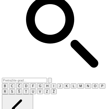
B
C
Č
D
F
G
H
I
J
K
L
M
N
O
P
R
S
Š
T
U
V
Z
Ž