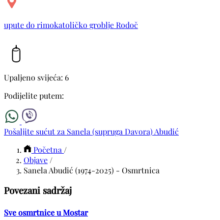
upute do rimokatoličko groblje Rodoč
Upaljeno svijeća: 6
Podijelite putem:
Pošaljite sućut za Sanela (supruga Davora) Abudić
Početna
/
Objave
/
Sanela Abudić (1974-2025) - Osmrtnica
Povezani sadržaj
Sve osmrtnice u Mostar